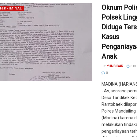
Oknum Poli
&KRIMINAL
Polsek Lin
Diduga Ters
Kasus
Penganiaya
Anak
BY
YUNSIGAR
3 B
0
MADINA (HARIAN
- Ay, seorang pemil
Desa Tandikek K
Rantobaek dilapor
Polres Mandailing 
(Madina) karena d
melakukan tindak
penganiayaan ter