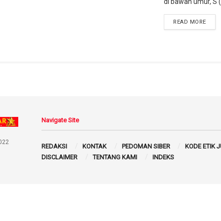
di bawah umur, S (1
READ MORE
Navigate Site
022
REDAKSI
KONTAK
PEDOMAN SIBER
KODE ETIK 
DISCLAIMER
TENTANG KAMI
INDEKS