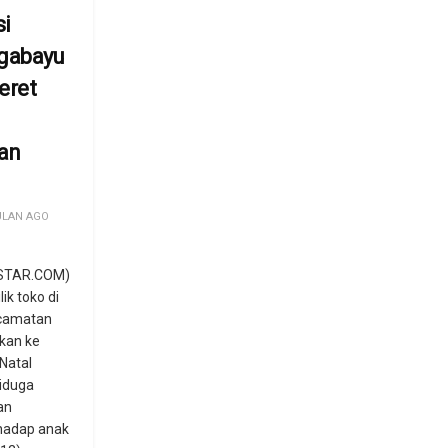
si
ggabayu
eret
an
ULAN AGO
STAR.COM)
ik toko di
ecamatan
kan ke
Natal
iduga
an
hadap anak