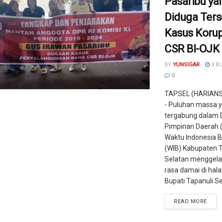
Pasaribu ya
Diduga Ters
Kasus Korup
CSR BI-OJK
BY
YUNSIGAR
3 B
0
TAPSEL (HARIAN
- Puluhan massa 
tergabung dalam
Pimpinan Daerah 
Waktu Indonesia 
(WIB) Kabupaten T
Selatan menggelar
rasa damai di hal
Bupati Tapanuli Sel
READ MORE