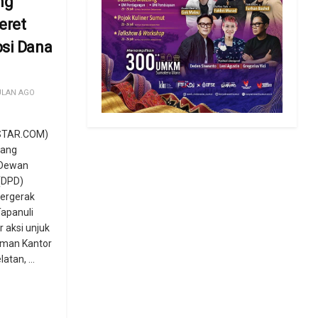
ng
eret
si Dana
ULAN AGO
STAR.COM)
yang
 Dewan
(DPD)
Bergerak
apanuli
 aksi unjuk
aman Kantor
atan, ...