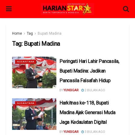
Home
Tag
Bupati Madina
Tag:
Bupati Madina
Peringati Hari Lahir Pancasila,
NUSANTARA
Bupati Madina: Jadikan
Pancasila Falsafah Hidup
BY
YUNSIGAR
2 BULAN AGO
Harkitnas ke-118, Bupati
NUSANTARA
Madina Ajak Generasi Muda
Jaga Kedaulatan Digital
BY
YUNSIGAR
3 BULAN AGO