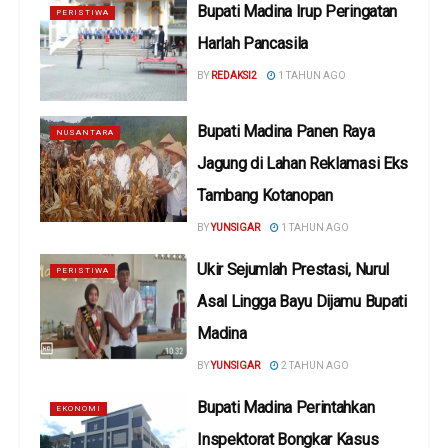
Bupati Madina Irup Peringatan
PERISTIWA
Harlah Pancasila
BY
REDAKSI2
1 TAHUN AGO
Bupati Madina Panen Raya
NUSANTARA
Jagung di Lahan Reklamasi Eks
Tambang Kotanopan
BY
YUNSIGAR
1 TAHUN AGO
Ukir Sejumlah Prestasi, Nurul
PERISTIWA
Asal Lingga Bayu Dijamu Bupati
Madina
BY
YUNSIGAR
2 TAHUN AGO
Bupati Madina Perintahkan
EKONOMI
Inspektorat Bongkar Kasus