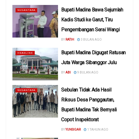
Bupati Madina Bawa Sejumlah
NUSANTARA
Kadis Studi ke Garut, Tiru
Pengembangan Serai Wangi
BY
RATIH
3 BULAN AGO
Bupati Madina Digugat Ratusan
HEADLINE
Juta Warga Sibanggor Julu
BY
ABI
9 BULAN AGO
Sebulan Tidak Ada Hasil
NUSANTARA
Riksus Desa Panggautan,
Bupati Madina Tak Bernyali
Copot Inspektorat
BY
YUNSIGAR
1 TAHUN AGO