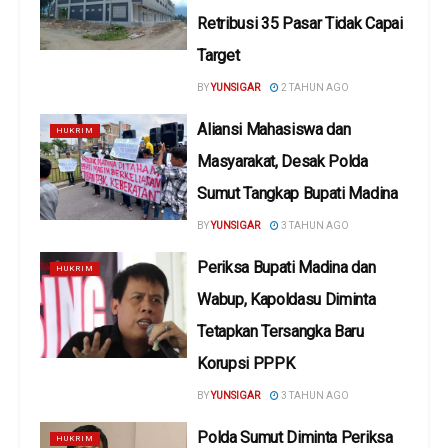
Retribusi 35 Pasar Tidak Capai
Target
BY
YUNSIGAR
2 TAHUN AGO
Aliansi Mahasiswa dan
HUKRIM
Masyarakat, Desak Polda
Sumut Tangkap Bupati Madina
BY
YUNSIGAR
3 TAHUN AGO
Periksa Bupati Madina dan
HUKRIM
Wabup, Kapoldasu Diminta
Tetapkan Tersangka Baru
Korupsi PPPK
BY
YUNSIGAR
3 TAHUN AGO
Polda Sumut Diminta Periksa
HUKRIM