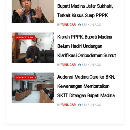
Bupati Madina Jafar Sukhairi,
Terkait Kasus Suap PPPK
BY
YUNSIGAR
3 TAHUN AGO
Kisruh PPPK, Bupati Madina
NUSANTARA
Belum Hadiri Undangan
Klarifikasi Ombudsman Sumut
BY
YUNSIGAR
3 TAHUN AGO
Audensi Madina Care ke BKN,
NUSANTARA
Kewenangan Membatalkan
SKTT Ditangan Bupati Madina
BY
YUNSIGAR
3 TAHUN AGO