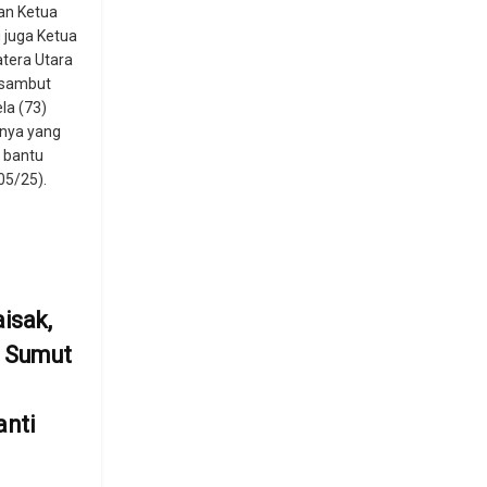
an Ketua
juga Ketua
tera Utara
isambut
la (73)
nya yang
 bantu
05/25).
isak,
 Sumut
n
anti