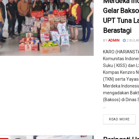
Merdeka In
Gelar Bakso
UPT Tuna L
Berastagi
BY
ADMIN
2 BULA
KARO (HARIANST
Komunitas Indones
Suku ( KISS) dan 
Kompas Kenziro N
(TKN) serta Yayas
Merdeka Indonesi
mengadakan Bakti
(Baksos) di Dinas 
...
READ MORE