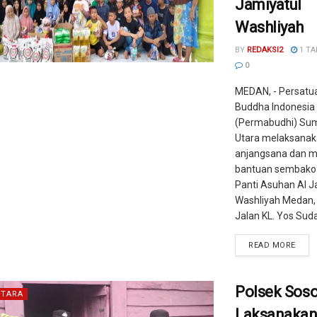
Jamiyatul
Washliyah
BY
REDAKSI2
1 TA
0
MEDAN, - Persatu
Buddha Indonesia
(Permabudhi) Su
Utara melaksana
anjangsana dan 
bantuan sembako
Panti Asuhan Al J
Washliyah Medan, 
Jalan KL. Yos Sudar
READ MORE
Polsek Sos
TARA
Laksanaka