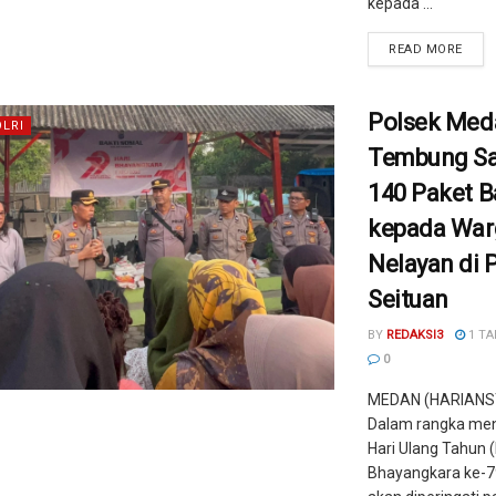
kepada ...
READ MORE
Polsek Med
OLRI
Tembung Sa
140 Paket 
kepada War
Nelayan di 
Seituan
BY
REDAKSI3
1 TA
0
MEDAN (HARIANS
Dalam rangka me
Hari Ulang Tahun 
Bhayangkara ke-7