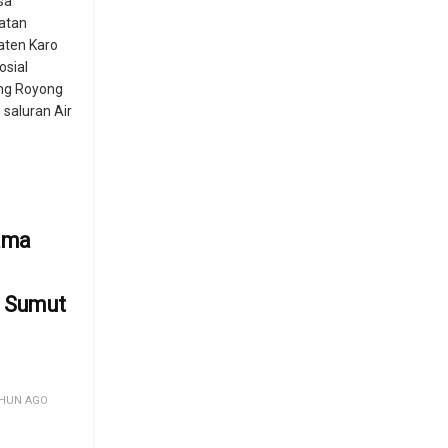
sa
atan
aten Karo
osial
ng Royong
 saluran Air
ama
 Sumut
n
HUN AGO