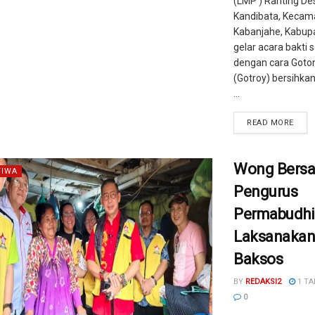
(LMP ) Ranting De
Kandibata, Kecam
Kabanjahe, Kabup
gelar acara bakti s
dengan cara Goto
(Gotroy) bersihkan
...
READ MORE
Wong Bers
TIWA
Pengurus
Permabudhi
Laksanaka
Baksos
BY
REDAKSI2
1 TA
0