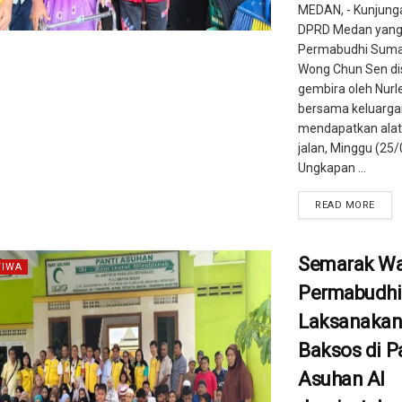
MEDAN, - Kunjung
DPRD Medan yang 
Permabudhi Suma
Wong Chun Sen d
gembira oleh Nurle
bersama keluarga
mendapatkan alat
jalan, Minggu (25/
Ungkapan ...
READ MORE
Semarak Wa
TIWA
Permabudhi
Laksanaka
Baksos di P
Asuhan Al