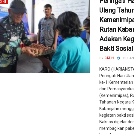
Peringati Ha
ONI
Ulang Tahun
Kemenimipa
Rutan Kaba
Adakan Keg
Bakti Sosial
BY
RATIH
9 BULAN
KARO (HARIANST
Peringati Hari Ula
ke-1 Kementerian 
dan Pemasyaraka
(Kemenimipas), 
Tahanan Negara Ke
Kabanjahe mengg
kegiatan bakti sosi
Baksos digelar de
membagikan pake