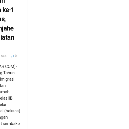
ri
 ke-1
s,
njahe
iatan
 AGO
0
AR.COM)-
ng Tahun
Imigrasi
tan
Rumah
las IIB
elar
al (baksos).
ngan
t sembako