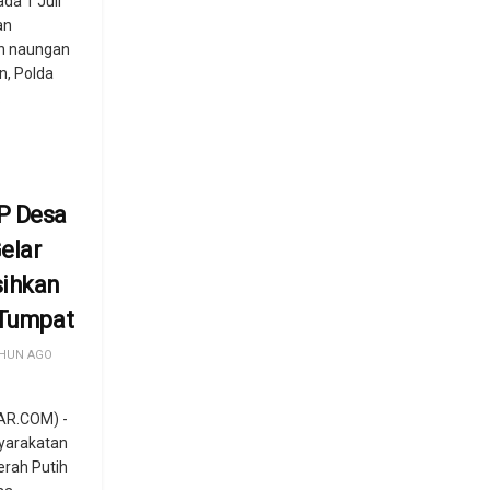
ada 1 Juli
an
h naungan
n, Polda
.
P Desa
elar
sihkan
 Tumpat
HUN AGO
AR.COM) -
yarakatan
erah Putih