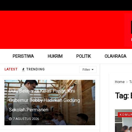
PERISTIWA
HUKRIM
POLITIK
OLAHRAGA
LATEST
TRENDING
Filter
Home
T
Dulu Belajar di Kelas Papan, Kini
Tag:
Gubernur Bobby Hadirkan Gedung
Sekolah Permanen
KOMUN
7 AGUSTUS 2026