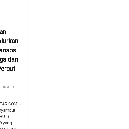
an
lurkan
Bansos
ga dan
Percut
HUN AGO
TAR.COM) -
nyambut
(HUT)
9 yang