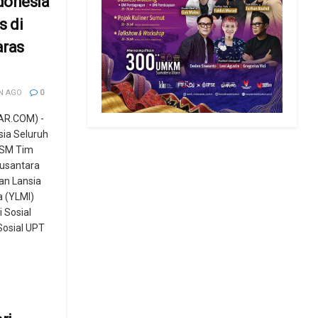
donesia
s di
aras
N AGO
0
AR.COM) -
ia Seluruh
LSM Tim
usantara
an Lansia
a (YLMI)
 Sosial
Sosial UPT