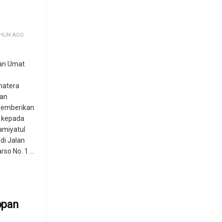
HUN AGO
an Umat
matera
kan
memberikan
 kepada
amiyatul
di Jalan
so No. 1 ...
opan
n