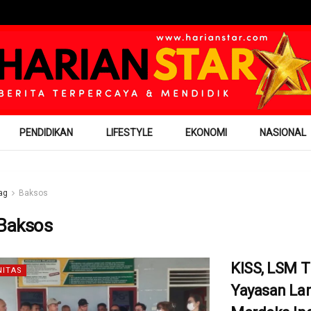
PENDIDIKAN
LIFESTYLE
EKONOMI
NASIONAL
ag
Baksos
Baksos
KISS, LSM 
ITAS
Yayasan La