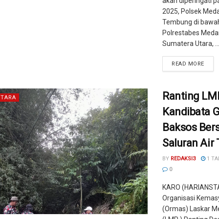
akan diperingati p
2025, Polsek Med
Tembung di bawa
Polrestabes Meda
Sumatera Utara, ..
READ MORE
Ranting LM
TARA
Kandibata G
Baksos Ber
Saluran Air
BY
REDAKSI3
1 TA
0
KARO (HARIANST
Organisasi Kemas
(Ormas) Laskar M