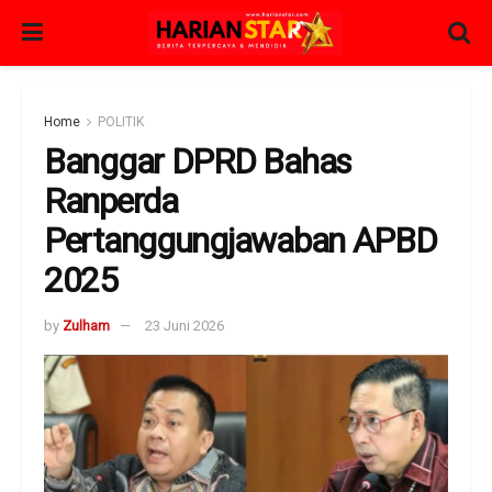
Home
POLITIK
Banggar DPRD Bahas
Ranperda
Pertanggungjawaban APBD
2025
by
Zulham
23 Juni 2026