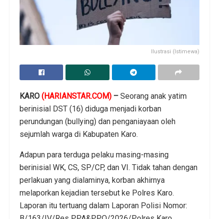
Ilustrasi (Istimewa)
KARO
(HARIANSTAR.COM)
–
Seorang anak yatim
berinisial DST (16) diduga menjadi korban
perundungan (bullying) dan penganiayaan oleh
sejumlah warga di Kabupaten Karo.
Adapun para terduga pelaku masing-masing
berinisial WK, CS, SP/CP, dan VI. Tidak tahan dengan
perlakuan yang dialaminya, korban akhirnya
melaporkan kejadian tersebut ke Polres Karo.
Laporan itu tertuang dalam Laporan Polisi Nomor:
B/163/IV/Res PPA&PPO/2026/Polres Karo.