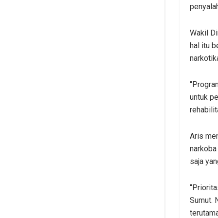
penyala
Wakil D
hal itu
narkotik
“Progra
untuk p
rehabili
Aris men
narkoba 
saja yan
“Priorit
Sumut. N
terutama