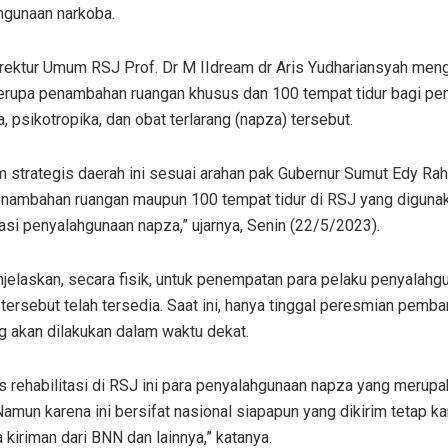
hgunaan narkoba.
irektur Umum RSJ Prof. Dr M IIdream dr Aris Yudhariansyah meng
 berupa penambahan ruangan khusus dan 100 tempat tidur bagi p
a, psikotropika, dan obat terlarang (napza) tersebut.
m strategis daerah ini sesuai arahan pak Gubernur Sumut Edy Ra
enambahan ruangan maupun 100 tempat tidur di RSJ yang diguna
tasi penyalahgunaan napza,” ujarnya, Senin (22/5/2023).
jelaskan, secara fisik, untuk penempatan para pelaku penyalahg
tersebut telah tersedia. Saat ini, hanya tinggal peresmian pemb
g akan dilakukan dalam waktu dekat.
as rehabilitasi di RSJ ini para penyalahgunaan napza yang merup
amun karena ini bersifat nasional siapapun yang dikirim tetap ka
 kiriman dari BNN dan lainnya,” katanya.