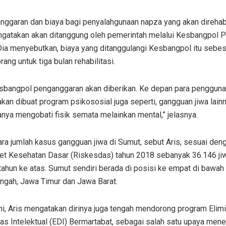
anggaran dan biaya bagi penyalahgunaan napza yang akan direhabi
ngatakan akan ditanggung oleh pemerintah melalui Kesbangpol 
Dia menyebutkan, biaya yang ditanggulangi Kesbangpol itu sebe
orang untuk tiga bulan rehabilitasi.
esbangpol penganggaran akan diberikan. Ke depan para pengguna
 akan dibuat program psikososial juga seperti, gangguan jiwa lain
nya mengobati fisik semata melainkan mental,” jelasnya.
ra jumlah kasus gangguan jiwa di Sumut, sebut Aris, sesuai den
set Kesehatan Dasar (Riskesdas) tahun 2018 sebanyak 36.146 jiw
tahun ke atas. Sumut sendiri berada di posisi ke empat di bawah
ngah, Jawa Timur dan Jawa Barat.
ini, Aris mengatakan dirinya juga tengah mendorong program Elim
tas Intelektual (EDI) Bermartabat, sebagai salah satu upaya men