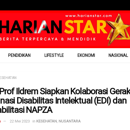
PENDIDIKAN
LIFESTYLE
EKONOMI
NASIONAL
ESEHATAN
Prof Ildrem Siapkan Kolaborasi Gera
nasi Disabilitas Intelektual (EDI) dan
bilitasi NAPZA
m
22 Mei 2023
in
KESEHATAN
,
NUSANTARA