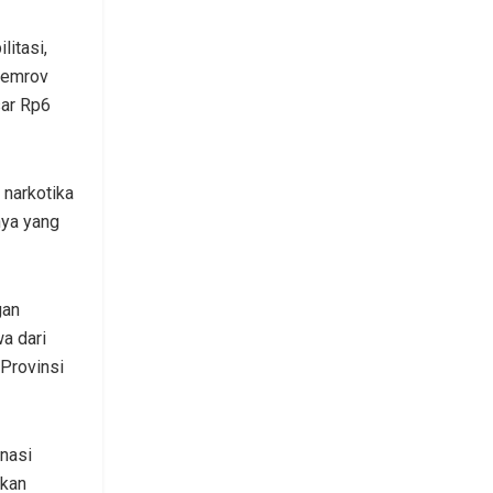
litasi,
Pemrov
sar Rp6
 narkotika
nya yang
gan
a dari
 Provinsi
inasi
ekan