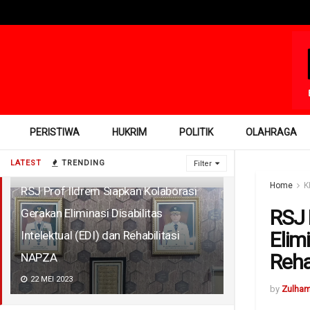
PERISTIWA
HUKRIM
POLITIK
OLAHRAGA
LATEST
TRENDING
Filter
Home
K
RSJ Prof Ildrem Siapkan Kolaborasi
RSJ 
Gerakan Eliminasi Disabilitas
Elimi
Intelektual (EDI) dan Rehabilitasi
Reha
NAPZA
22 MEI 2023
by
Zulha