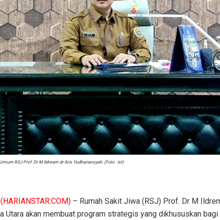
 Umum RSJ Prof. Dr M IIdream dr Aris Yudhariansyah. (Foto : Ist)
(HARIANSTAR.COM)
– Rumah Sakit Jiwa (RSJ) Prof. Dr M Ildre
a Utara akan membuat program strategis yang dikhususkan bagi