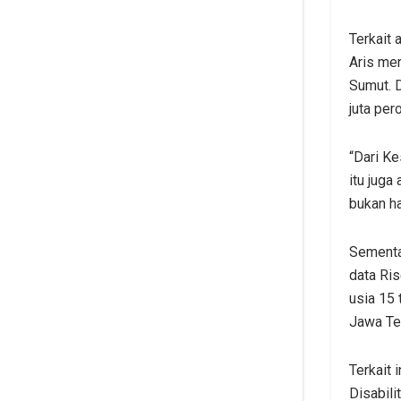
Terkait 
Aris me
Sumut. 
juta per
“Dari K
itu juga
bukan ha
Sementa
data Ri
usia 15 
Jawa Te
Terkait 
Disabili