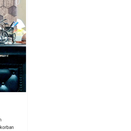
m
 korban