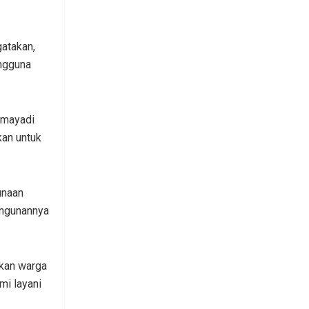
atakan,
engguna
hmayadi
kan untuk
unaan
angunannya
akan warga
mi layani