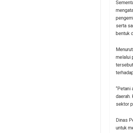
Sementar
mengata
pengemba
serta sa
bentuk 
Menurutn
melalui 
tersebu
terhadap
“Petani
daerah.
sektor p
Dinas P
untuk m