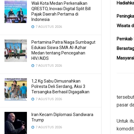
Hadiahk
Wali Kota Medan Perkenalkan
QRESTO, Inovasi Digital Split Bill
Pajak Daerah Pertama di
Peningka
Indonesia
Wisata d
7 AGUSTUS 2026
Pemkab 
Pertamina Patra Niaga Sumbagut
Edukasi Siswa SMA Al-Azhar
Berastag
Medan tentang Pencegahan
Masyara
HIV/AIDS
7 AGUSTUS 2026
1,2 Kg Sabu Dimusnahkan
Polresta Deli Serdang, Aksi 3
Tersangka Berhasil Digagalkan
tersebut
7 AGUSTUS 2026
pasar da
Iran Kecam Diplomasi Sandiwara
Trump
Untuk i
7 AGUSTUS 2026
komodit