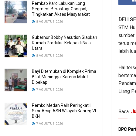
Pemkab Karo Lakukan Long
Segment Berastagi-Gongsol,
Tingkatkan Akses Masyarakat
DELI S
8 AGUSTUS 2026
STM Hul
sumber 
Gubernur Bobby Nasution Siapkan
Rumah Produksi Kelapa di Nias
terus m
Utara
lebih lu
8 AGUSTUS 2026
Hal ter
Bayi Ditemukan di Komplek Prima
bertema
Bilal, Meninggal Karena Mulut
Dibekap
Pendamp
7 AGUSTUS 2026
Liang P
Pemko Medan Raih Peringkat II
Skor Arsip ASN Wilayah Kanreg VI
Baca
Ju
BKN
7 AGUSTUS 2026
DPC Part