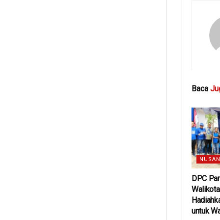
Baca
Ju
NUSAN
DPC Par
Walikota
Hadiahk
untuk W