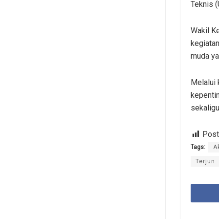
Teknis 
Wakil K
kegiatan
muda ya
Melalui
kepenti
sekalig
Post
Tags:
A
Terjun