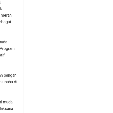
,
uk
 merah,
sebagai
 muda
. Program
tif
an pangan
 usaha di
ni muda
laksana