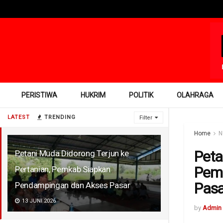
PERISTIWA
HUKRIM
POLITIK
OLAHRAGA
LATEST
TRENDING
Filter
Home
N
Peta
Petani Muda Didorong Terjun ke
Pemk
Pertanian, Pemkab Siapkan
Pasa
Pendampingan dan Akses Pasar
13 JUNI 2026
by
Admin