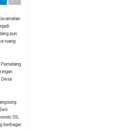
 Kecamatan
njadi
dang pun
a ruang
g Pematang
ringan
i Desa
langsung
 Deli
wondo SS,
g berbagai