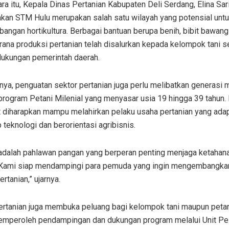
a itu, Kepala Dinas Pertanian Kabupaten Deli Serdang, Elina Sari
kan STM Hulu merupakan salah satu wilayah yang potensial unt
ngan hortikultura. Berbagai bantuan berupa benih, bibit bawang
rana produksi pertanian telah disalurkan kepada kelompok tani 
dukungan pemerintah daerah.
ya, penguatan sektor pertanian juga perlu melibatkan generasi
program Petani Milenial yang menyasar usia 19 hingga 39 tahun
t diharapkan mampu melahirkan pelaku usaha pertanian yang adap
 teknologi dan berorientasi agribisnis.
 adalah pahlawan pangan yang berperan penting menjaga ketahan
 Kami siap mendampingi para pemuda yang ingin mengembangkan
ertanian,” ujarnya.
ertanian juga membuka peluang bagi kelompok tani maupun peta
emperoleh pendampingan dan dukungan program melalui Unit Pe