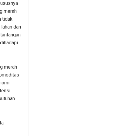
khususnya
ng merah
 tidak
 lahan dan
a tantangan
dihadapi
g merah
komoditas
onomi
tensi
butuhan
ta