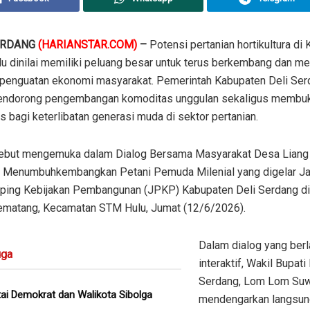
ERDANG
(HARIANSTAR.COM)
–
Potensi pertanian hortikultura di
u dinilai memiliki peluang besar untuk terus berkembang dan me
penguatan ekonomi masyarakat. Pemerintah Kabupaten Deli Ser
endorong pengembangan komoditas unggulan sekaligus membuk
as bagi keterlibatan generasi muda di sektor pertanian.
sebut mengemuka dalam Dialog Bersama Masyarakat Desa Lian
 Menumbuhkembangkan Petani Pemuda Milenial yang digelar Ja
ing Kebijakan Pembangunan (JPKP) Kabupaten Deli Serdang d
ematang, Kecamatan STM Hulu, Jumat (12/6/2026).
Dalam dialog yang ber
ga
interaktif, Wakil Bupati
Serdang, Lom Lom Su
ai Demokrat dan Walikota Sibolga
mendengarkan langsun