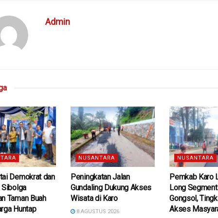
Admin
ga
TARA
NUSANTARA
NUSANTARA
tai Demokrat dan
Peningkatan Jalan
Pemkab Karo 
 Sibolga
Gundaling Dukung Akses
Long Segment 
an Taman Buah
Wisata di Karo
Gongsol, Tingk
arga Huntap
Akses Masyar
8 AGUSTUS 2026