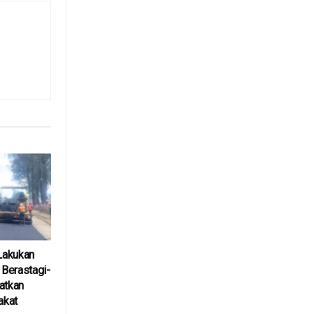
Lakukan
Berastagi-
atkan
akat