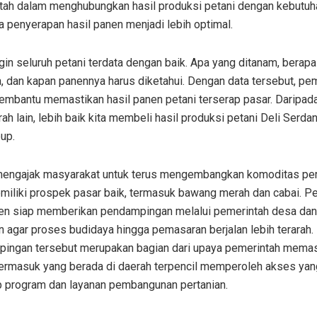
tah dalam menghubungkan hasil produksi petani dengan kebutuh
 penyerapan hasil panen menjadi lebih optimal.
gin seluruh petani terdata dengan baik. Apa yang ditanam, berapa
, dan kapan panennya harus diketahui. Dengan data tersebut, pe
embantu memastikan hasil panen petani terserap pasar. Daripa
rah lain, lebih baik kita membeli hasil produksi petani Deli Serdan
up.
 mengajak masyarakat untuk terus mengembangkan komoditas per
miliki prospek pasar baik, termasuk bawang merah dan cabai. P
en siap memberikan pendampingan melalui pemerintah desa dan
n agar proses budidaya hingga pemasaran berjalan lebih terarah.
ingan tersebut merupakan bagian dari upaya pemerintah memas
 termasuk yang berada di daerah terpencil memperoleh akses ya
p program dan layanan pembangunan pertanian.