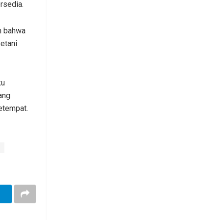
rsedia.
n bahwa
etani
ku
ang
etempat.