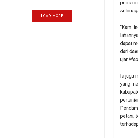
pemerin
sehingga
LOAD MORE
“Kami in
lahannya
dapat m
dari dae
ujar Wab
Ia juga
yang me
kabupat
pertania
Pendamp
petani,
terhada