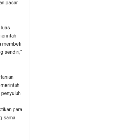
an pasar
 luas
merintah
da membeli
g sendiri,”
tanian
emerintah
 penyuluh
tikan para
ng sama