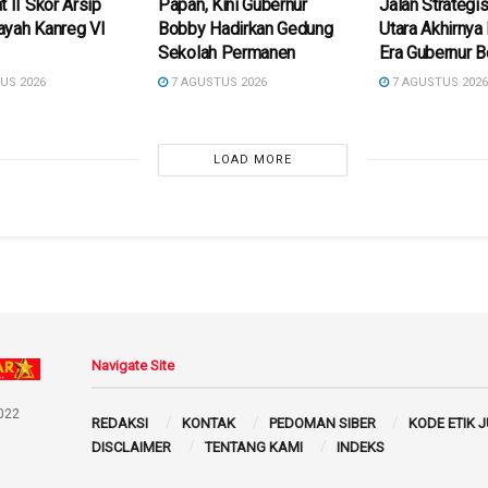
t II Skor Arsip
Papan, Kini Gubernur
Jalan Strategis
ayah Kanreg VI
Bobby Hadirkan Gedung
Utara Akhirnya
Sekolah Permanen
Era Gubernur 
US 2026
7 AGUSTUS 2026
7 AGUSTUS 202
LOAD MORE
Navigate Site
022
REDAKSI
KONTAK
PEDOMAN SIBER
KODE ETIK 
DISCLAIMER
TENTANG KAMI
INDEKS