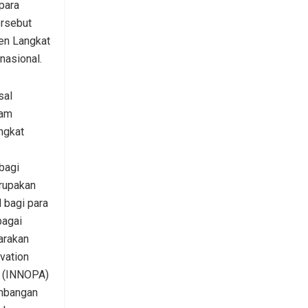
para
ersebut
en Langkat
nasional.
sal
lam
ngkat
bagi
rupakan
 bagi para
bagai
arakan
vation
n (INNOPA)
mbangan