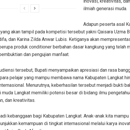
inovasi, kreativitas, da
ilmiah generasi muda.
Adapun peserta asal K
 yang akan tampil pada kompetisi tersebut yakni Qaisara Uzma B
difa, dan Karina Zilda Anwar Lubis. Ketiganya akan mempresenta
berupa produk conditioner berbahan dasar kangkung yang telah m
pembuktian dan pengujian manfaat.
udiensi tersebut, Bupati menyampaikan apresiasi dan rasa bangg
 para pelajar yang mampu membawa nama Kabupaten Langkat hi
internasional. Menurutnya, keberhasilan tersebut menjadi bukti b
i muda Langkat memiliki potensi besar di bidang ilmu pengetahu
n, dan kreativitas.
njadi kebanggaan bagi Kabupaten Langkat. Anak-anak kita mampu
njukkan kemampuan di tingkat internasional melalui karya inovat