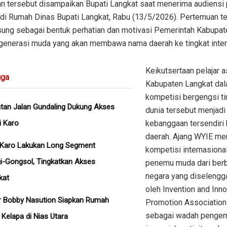
n tersebut disampaikan Bupati Langkat saat menerima audiensi 
 di Rumah Dinas Bupati Langkat, Rabu (13/5/2026). Pertemuan t
sung sebagai bentuk perhatian dan motivasi Pemerintah Kabupat
generasi muda yang akan membawa nama daerah ke tingkat inter
Keikutsertaan pelajar a
ga
Kabupaten Langkat da
kompetisi bergengsi ti
tan Jalan Gundaling Dukung Akses
dunia tersebut menjadi
i Karo
kebanggaan tersendiri 
daerah. Ajang WYIE me
Karo Lakukan Long Segment
kompetisi internasional
i-Gongsol, Tingkatkan Akses
penemu muda dari ber
negara yang diselengg
kat
oleh Invention and Inno
r Bobby Nasution Siapkan Rumah
Promotion Associatio
sebagai wadah penge
 Kelapa di Nias Utara