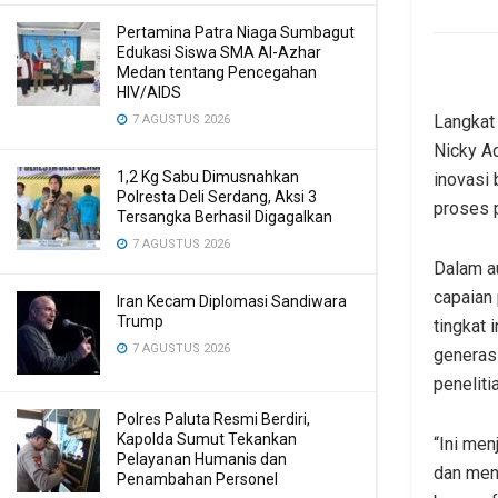
Pertamina Patra Niaga Sumbagut
Edukasi Siswa SMA Al-Azhar
Medan tentang Pencegahan
HIV/AIDS
Langkat
7 AGUSTUS 2026
Nicky A
1,2 Kg Sabu Dimusnahkan
inovasi 
Polresta Deli Serdang, Aksi 3
proses 
Tersangka Berhasil Digagalkan
7 AGUSTUS 2026
Dalam a
capaian
Iran Kecam Diplomasi Sandiwara
Trump
tingkat 
7 AGUSTUS 2026
generas
penelitia
Polres Paluta Resmi Berdiri,
Kapolda Sumut Tekankan
“Ini me
Pelayanan Humanis dan
dan menu
Penambahan Personel