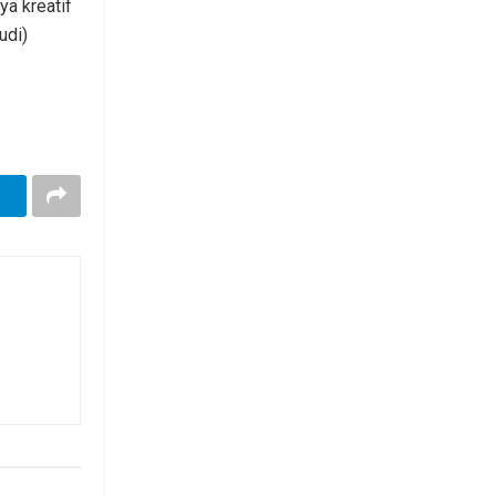
a kreatif
udi)