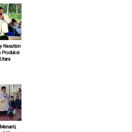
y Nasution
 Produksi
 Utara
6
Menanti,