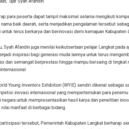
at,” ujar Syah Afandin.
rap para peserta dapat tampil maksimal selama mengikuti kompe
 nama baik daerah, serta menjadikan pengalaman tersebut sebag
i untuk terus berkarya dan berinovasi demi kemajuan Kabupaten 
tu, Syah Afandin juga menilai keikutsertaan pelajar Langkat pada 
enjadi inspirasi bagi generasi muda lainnya untuk terus menge
tas dan semangat berprestasi hingga mampu bersaing di tingkat 
nternasional.
rld Young Inventors Exhibition (WYIE) sendiri dikenal sebagai s
mpetisi inovasi internasional yang mempertemukan para penemu
 negara untuk mempresentasikan hasil karya dan penelitian inova
 nilai manfaat di berbagai bidang.
 partisipasi tersebut, Pemerintah Kabupaten Langkat berharap s