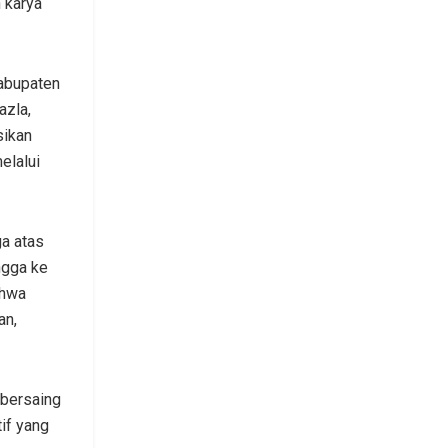
n karya
abupaten
azla,
sikan
elalui
a atas
ngga ke
ahwa
an,
 bersaing
if yang