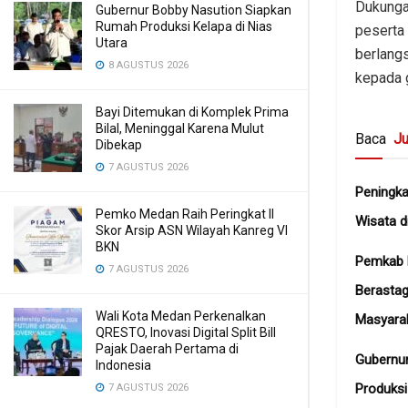
Dukunga
Gubernur Bobby Nasution Siapkan
Rumah Produksi Kelapa di Nias
peserta
Utara
berlang
8 AGUSTUS 2026
kepada 
Bayi Ditemukan di Komplek Prima
Bilal, Meninggal Karena Mulut
Baca
Ju
Dibekap
7 AGUSTUS 2026
Peningka
Pemko Medan Raih Peringkat II
Wisata d
Skor Arsip ASN Wilayah Kanreg VI
BKN
Pemkab 
7 AGUSTUS 2026
Berastag
Wali Kota Medan Perkenalkan
Masyara
QRESTO, Inovasi Digital Split Bill
Pajak Daerah Pertama di
Gubernu
Indonesia
Produksi
7 AGUSTUS 2026