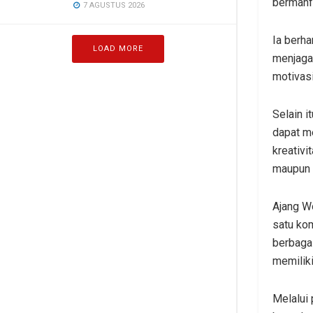
bermanfa
7 AGUSTUS 2026
Ia berha
LOAD MORE
menjaga
motivas
Selain i
dapat m
kreativi
maupun i
Ajang Wo
satu ko
berbagai
memiliki
Melalui