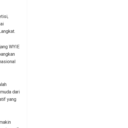
tisi,
ai
Langkat.
ajang WYIE
mbangkan
nasional
alah
 muda dari
tif yang
emakin