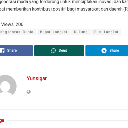
enerasi muda yang terdorong untuk menciptakan inovasi dan kary
at memberikan kontribusi positif bagi masyarakat dan daerah.(R
 Views:
206
jang Inovasi Dunia
Bupati Langkat
Dukung
Putri Langkat
Share
Send
Share
Yunsigar
ga