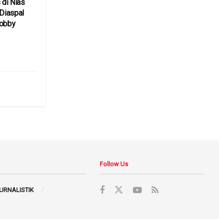
 di Nias
 Diaspal
Bobby
6
Follow Us
JURNALISTIK