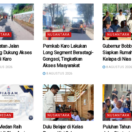
TARA
NUSANTARA
NUSANTARA
tan Jalan
Pemkab Karo Lakukan
Gubernur Bobb
ng Dukung Akses
Long Segment Berastagi-
Siapkan Rumah
i Karo
Gongsol, Tingkatkan
Kelapa di Nias
Akses Masyarakat
US 2026
8 AGUSTUS 202
8 AGUSTUS 2026
MEDAN
NUSANTARA
NUSANTARA
edan Raih
Dulu Belajar di Kelas
Puluhan Tahun 