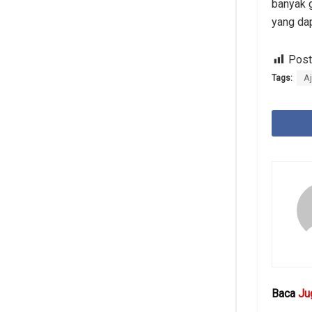
banyak g
yang dap
Post
Tags:
A
Baca
Ju