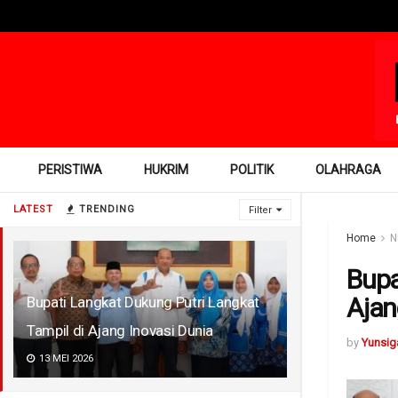
PERISTIWA
HUKRIM
POLITIK
OLAHRAGA
LATEST
TRENDING
Filter
Home
N
Bupa
Ajan
Bupati Langkat Dukung Putri Langkat
Tampil di Ajang Inovasi Dunia
by
Yunsig
13 MEI 2026