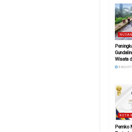
NUSAN
Peningka
Gundali
Wisata d
8 AGUST
KOTA 
Pemko M