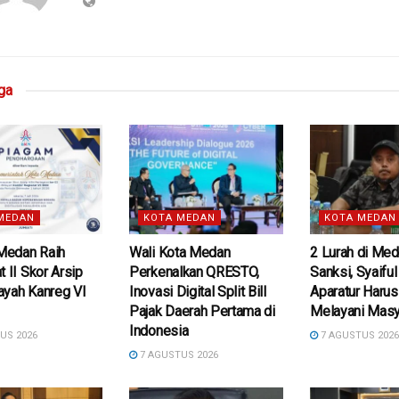
ga
MEDAN
KOTA MEDAN
KOTA MEDAN
edan Raih
Wali Kota Medan
2 Lurah di Med
t II Skor Arsip
Perkenalkan QRESTO,
Sanksi, Syaifu
ayah Kanreg VI
Inovasi Digital Split Bill
Aparatur Harus
Pajak Daerah Pertama di
Melayani Masy
Indonesia
US 2026
7 AGUSTUS 202
7 AGUSTUS 2026