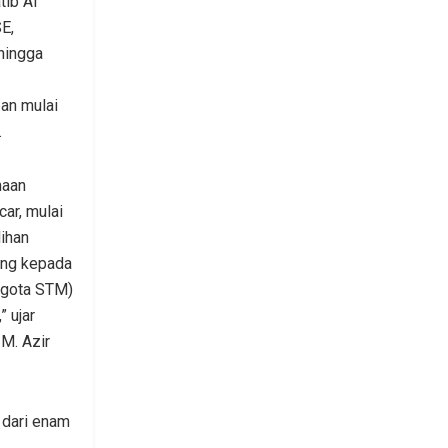
tib Al
E,
hingga
an mulai
.
naan
ar, mulai
ihan
ing kepada
ggota STM)
” ujar
M. Azir
 dari enam