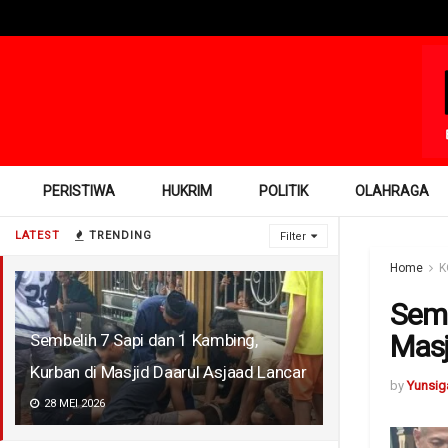
PERISTIWA
HUKRIM
POLITIK
OLAHRAGA
LATEST
TRENDING
Filter
Home
K
Semb
Masj
Sembelih 7 Sapi dan 1 Kambing,
Kurban di Masjid Daarul Asjaad Lancar
by
Yunsig
28 MEI 2026