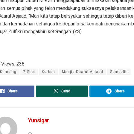
lfikri maupun Ustad M Azir mengucapakan terimakasih kepada j
dan semua pihak yang telah mendukung suksesnya pelaksanaan k
aarul Asjaad. “Mari kita tetap bersyukur sehingga tetap diberi k
n dan kemudahan sehingga ke depan bisa kembali menunaikan i
 ujar Zulfikri mengakhiri keterangan. (YS)
 Views:
238
 Kambing
7 Sapi
Kurban
Masjid Daarul Asjaad
Sembelih
Share
Send
Share
Yunsigar