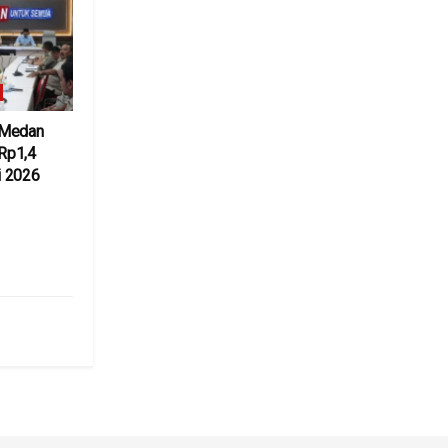
 Medan
 Rp1,4
i 2026
6