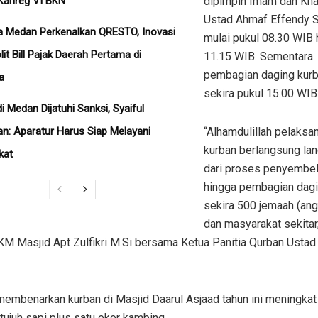
Kanreg VI BKN
dipimpin Imam dan Kha
Ustad Ahmaf Effendy S
a Medan Perkenalkan QRESTO, Inovasi
mulai pukul 08.30 WIB 
plit Bill Pajak Daerah Pertama di
11.15 WIB. Sementara
pembagian daging kurb
a
sekira pukul 15.00 WIB
i Medan Dijatuhi Sanksi, Syaiful
: Aparatur Harus Siap Melayani
“Alhamdulillah pelaksa
kurban berlangsung lanc
kat
dari proses penyembel
hingga pembagian dag
sekira 500 jemaah (an
dan masyarakat sekitar,
M Masjid Apt Zulfikri M.Si bersama Ketua Panitia Qurban Ustad 
 membenarkan kurban di Masjid Daarul Asjaad tahun ini meningkat
tujuh sapi plus satu ekor kambing.