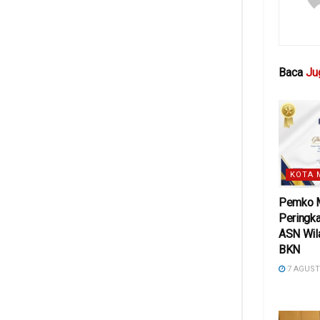
Baca
Ju
KOTA 
Pemko M
Peringka
ASN Wil
BKN
7 AGUST