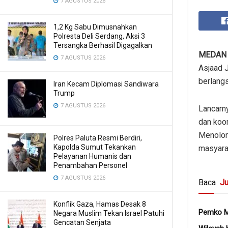
7 AGUSTUS 2026
1,2 Kg Sabu Dimusnahkan
Polresta Deli Serdang, Aksi 3
Tersangka Berhasil Digagalkan
MEDAN
7 AGUSTUS 2026
Asjaad 
berlangs
Iran Kecam Diplomasi Sandiwara
Trump
7 AGUSTUS 2026
Lancarny
dan koo
Menolon
Polres Paluta Resmi Berdiri,
Kapolda Sumut Tekankan
masyara
Pelayanan Humanis dan
Penambahan Personel
7 AGUSTUS 2026
Baca
Ju
Konflik Gaza, Hamas Desak 8
Pemko Me
Negara Muslim Tekan Israel Patuhi
Gencatan Senjata