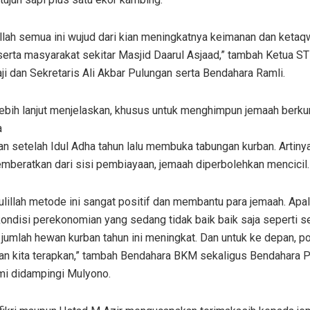
llah semua ini wujud dari kian meningkatnya keimanan dan keta
serta masyarakat sekitar Masjid Daarul Asjaad,” tambah Ketua S
i dan Sekretaris Ali Akbar Pulungan serta Bendahara Ramli.
 lebih lanjut menjelaskan, khusus untuk menghimpun jemaah berku
a
an setelah Idul Adha tahun lalu membuka tabungan kurban. Artinya
mberatkan dari sisi pembiayaan, jemaah diperbolehkan mencicil.
lillah metode ini sangat positif dan membantu para jemaah. Apal
ondisi perekonomian yang sedang tidak baik baik saja seperti se
 jumlah hewan kurban tahun ini meningkat. Dan untuk ke depan, pol
kan kita terapkan,” tambah Bendahara BKM sekaligus Bendahara P
i didampingi Mulyono.