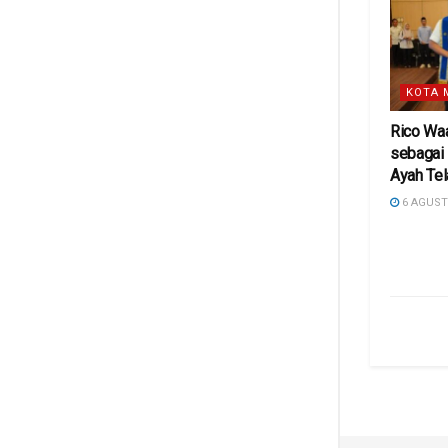
KOTA 
Rico Wa
sebagai
Ayah Te
6 AGUST