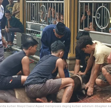
anitia kurban Masjid Daarul Asjaad memproses daging kurban sebelum dibagikan k