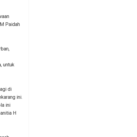
qwaan
TM Paidah
rban,
, untuk
agi di
karang ini.
a ini
anitia H