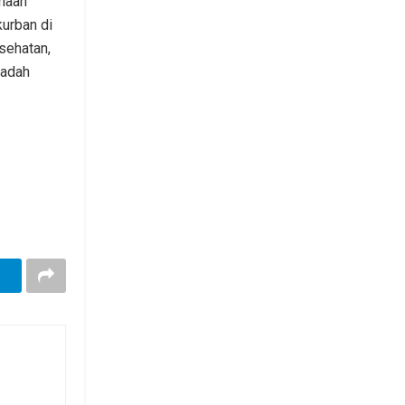
emaah
urban di
esehatan,
badah