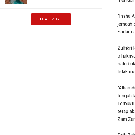
“Insha A
LOAD MORE
jemaah 
Sudarmaj
Zulfikri
pihakny
satu bul
tidak me
“Alhamdu
tengah k
Terbukti
tetap a
Zam Zam