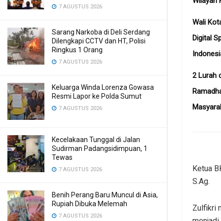
Wilayah 
7 AGUSTUS 2026
Wali Kot
Sarang Narkoba di Deli Serdang
Digital S
Dilengkapi CCTV dan HT, Polisi
Ringkus 1 Orang
Indonesi
7 AGUSTUS 2026
2 Lurah d
Keluarga Winda Lorenza Gowasa
Ramadhan
Resmi Lapor ke Polda Sumut
Masyara
7 AGUSTUS 2026
Kecelakaan Tunggal di Jalan
Sudirman Padangsidimpuan, 1
Tewas
Ketua BK
7 AGUSTUS 2026
S.Ag.
Benih Perang Baru Muncul di Asia,
Rupiah Dibuka Melemah
Zulfikri
7 AGUSTUS 2026
menjadi 