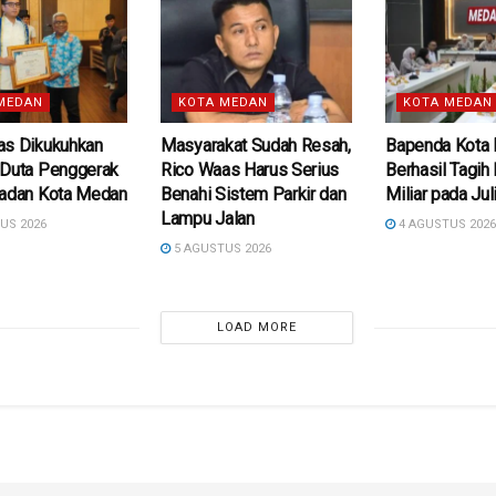
MEDAN
KOTA MEDAN
KOTA MEDAN
as Dikukuhkan
Masyarakat Sudah Resah,
Bapenda Kota
 Duta Penggerak
Rico Waas Harus Serius
Berhasil Tagih
ladan Kota Medan
Benahi Sistem Parkir dan
Miliar pada Jul
Lampu Jalan
US 2026
4 AGUSTUS 202
5 AGUSTUS 2026
LOAD MORE