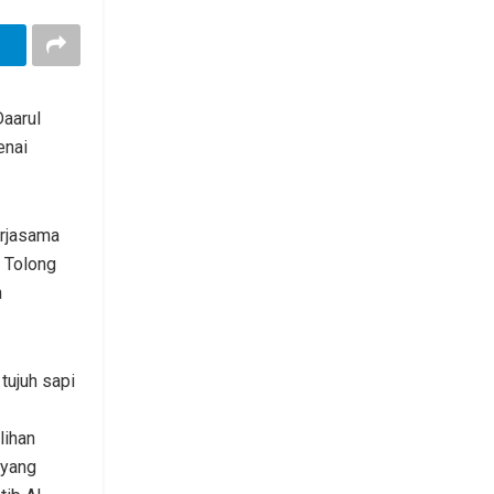
aarul
enai
erjasama
 Tolong
n
 tujuh sapi
lihan
 yang