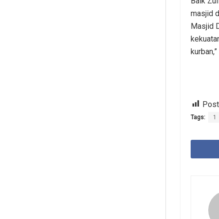
Baik Zu
masjid 
Masjid D
kekuata
kurban,”
Post
Tags:
1