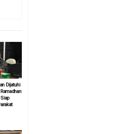
an Dijatuhi
l Ramadhan:
 Siap
arakat
6