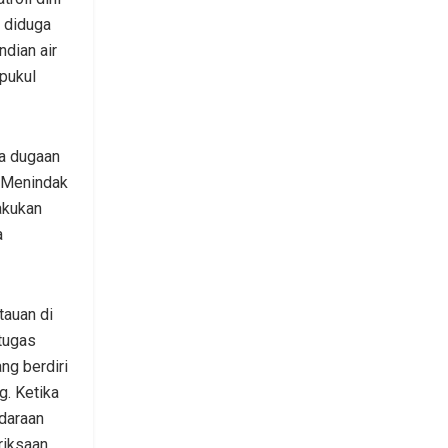
g diduga
dian air
pukul
ya dugaan
. Menindak
akukan
a
auan di
etugas
ng berdiri
g. Ketika
ndaraan
iksaan,