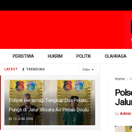
PERISTIWA
HUKRIM
POLITIK
OLAHRAGA
LATEST
TRENDING
Filter
Home
H
Pols
Jalu
Polsek Berastagi Tangkap Dua Pelaku
Pungli di Jalur Wisata Air Panas Doulu
by
Admin
15 JUNI 2026