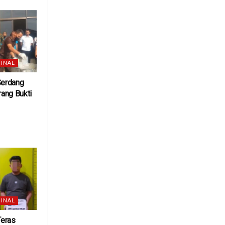
INAL
Serdang
ang Bukti
6
INAL
Teras