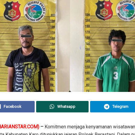
Facebook
Whatsapp
Telegram
HARIANSTAR.COM)
–
Komitmen menjaga kenyamanan wisatawan 
ta Kabupaten Karo ditunjukkan jajaran Polsek Berastagi. Dalam pat