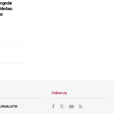
engedar
 Merbau
si
6
Follow Us
JURNALISTIK