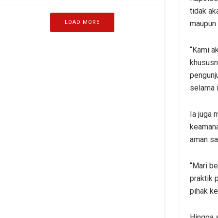
tidak ak
maupun 
LOAD MORE
“Kami a
khususny
pengunju
selama 
Ia juga
keamana
aman sa
“Mari b
praktik 
pihak ke
Hingga s