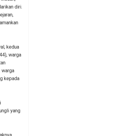
rikan diri.
ejaran,
gamankan
wal, kedua
44), warga
tan
, warga
ng kepada
i
ungli yang
haknya