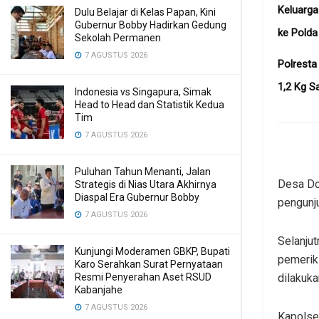
Keluarg
Dulu Belajar di Kelas Papan, Kini
Gubernur Bobby Hadirkan Gedung
ke Pold
Sekolah Permanen
7 AGUSTUS 2026
Polresta
1,2 Kg S
Indonesia vs Singapura, Simak
Head to Head dan Statistik Kedua
Tim
7 AGUSTUS 2026
Puluhan Tahun Menanti, Jalan
Desa Do
Strategis di Nias Utara Akhirnya
Diaspal Era Gubernur Bobby
pengunju
7 AGUSTUS 2026
Selanjut
Kunjungi Moderamen GBKP, Bupati
pemeriks
Karo Serahkan Surat Pernyataan
dilakuka
Resmi Penyerahan Aset RSUD
Kabanjahe
7 AGUSTUS 2026
Kapolse