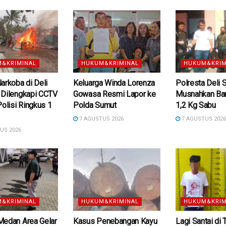
&KRIMINAL
HUKUM&KRIMINAL
HUKUM&KRIM
arkoba di Deli
Keluarga Winda Lorenza
Polresta Deli 
 Dilengkapi CCTV
Gowasa Resmi Lapor ke
Musnahkan Bar
Polisi Ringkus 1
Polda Sumut
1,2 Kg Sabu
7 AGUSTUS 2026
7 AGUSTUS 202
US 2026
&KRIMINAL
HUKUM&KRIMINAL
HUKUM&KRIM
Medan Area Gelar
Kasus Penebangan Kayu
Lagi Santai di 