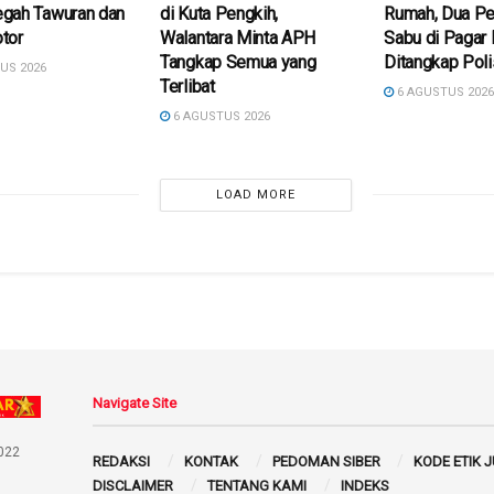
gah Tawuran dan
di Kuta Pengkih,
Rumah, Dua P
tor
Walantara Minta APH
Sabu di Pagar
Tangkap Semua yang
Ditangkap Poli
US 2026
Terlibat
6 AGUSTUS 202
6 AGUSTUS 2026
LOAD MORE
Navigate Site
022
REDAKSI
KONTAK
PEDOMAN SIBER
KODE ETIK 
DISCLAIMER
TENTANG KAMI
INDEKS