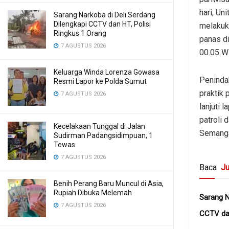
hari, Un
Sarang Narkoba di Deli Serdang
Dilengkapi CCTV dan HT, Polisi
melakuka
Ringkus 1 Orang
panas d
7 AGUSTUS 2026
00.05 W
Keluarga Winda Lorenza Gowasa
Peninda
Resmi Lapor ke Polda Sumut
praktik 
7 AGUSTUS 2026
lanjuti 
patroli
Kecelakaan Tunggal di Jalan
Semanga
Sudirman Padangsidimpuan, 1
Tewas
7 AGUSTUS 2026
Baca
Ju
Benih Perang Baru Muncul di Asia,
Rupiah Dibuka Melemah
Sarang N
7 AGUSTUS 2026
CCTV dan