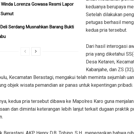
a Winda Lorenza Gowasa Resmi Lapor
keduanya berupaya mela
a Sumut
Setelah dilakukan peng
petugas berhasil men
 Deli Serdang Musnahkan Barang Bukti
kedua pria tersebut.
abu
Dari hasil interogasi a
pria yang diketahui SS(
Desa Ketaren, Kecama
Kabanjahe, dan ZS (32)
ulu, Kecamatan Berastagi, mengakui telah meminta sejumlah ua
ng objek wisata pemandian air panas untuk kepentingan pribadi.
nya, kedua pria tersebut dibawa ke Mapolres Karo guna menjalan
aan dan dimintai keterangan lebih lanjut terkait dugaan praktik p
n.
k Berastagi, AKP Henry D.B. Tobing, S.H., menegaskan bahwa pi