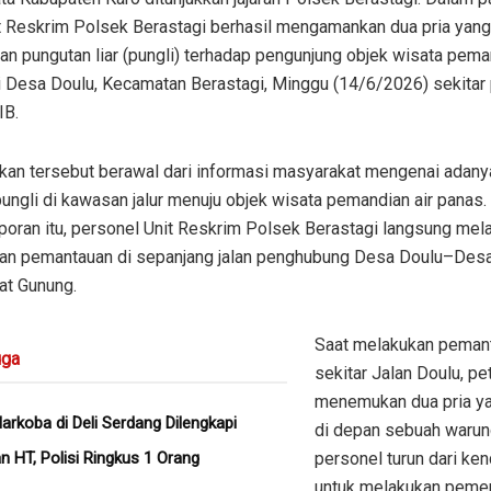
it Reskrim Polsek Berastagi berhasil mengamankan dua pria yan
n pungutan liar (pungli) terhadap pengunjung objek wisata peman
i Desa Doulu, Kecamatan Berastagi, Minggu (14/6/2026) sekitar 
IB.
kan tersebut berawal dari informasi masyarakat mengenai adan
pungli di kawasan jalur menuju objek wisata pemandian air panas
laporan itu, personel Unit Reskrim Polsek Berastagi langsung mel
 dan pemantauan di sepanjang jalan penghubung Desa Doulu–Des
t Gunung.
Saat melakukan pemant
ga
sekitar Jalan Doulu, p
menemukan dua pria ya
arkoba di Deli Serdang Dilengkapi
di depan sebuah warun
 HT, Polisi Ringkus 1 Orang
personel turun dari ke
untuk melakukan pemer