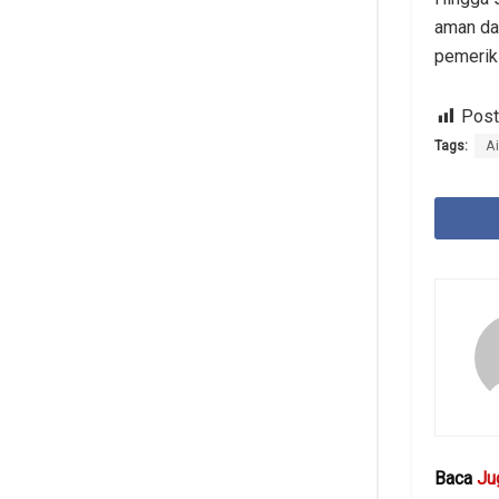
aman da
pemeriks
Post
Tags:
A
Baca
Ju