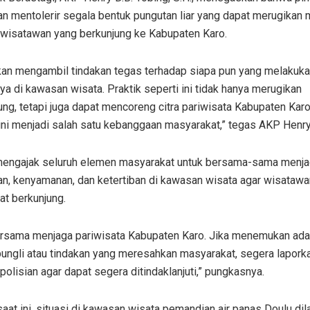
an mentolerir segala bentuk pungutan liar yang dapat merugikan
wisatawan yang berkunjung ke Kabupaten Karo.
kan mengambil tindakan tegas terhadap siapa pun yang melakukan
a di kawasan wisata. Praktik seperti ini tidak hanya merugikan
ng, tetapi juga dapat mencoreng citra pariwisata Kabupaten Kar
ini menjadi salah satu kebanggaan masyarakat,” tegas AKP Henry
 mengajak seluruh elemen masyarakat untuk bersama-sama menj
n, kenyamanan, dan ketertiban di kawasan wisata agar wisataw
at berkunjung.
ersama menjaga pariwisata Kabupaten Karo. Jika menemukan ad
pungli atau tindakan yang meresahkan masyarakat, segera lapor
polisian agar dapat segera ditindaklanjuti,” pungkasnya.
aat ini, situasi di kawasan wisata pemandian air panas Doulu di