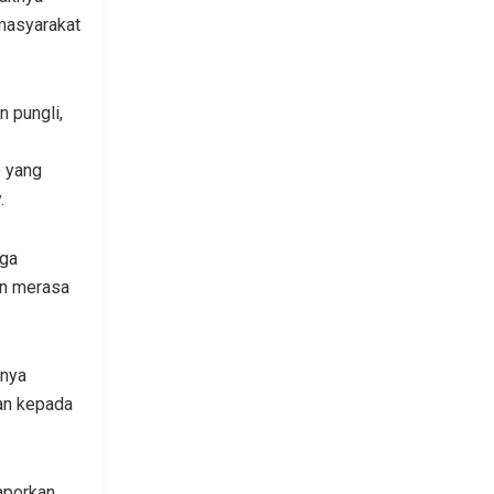
 masyarakat
 pungli,
o yang
.
aga
an merasa
anya
kan kepada
laporkan