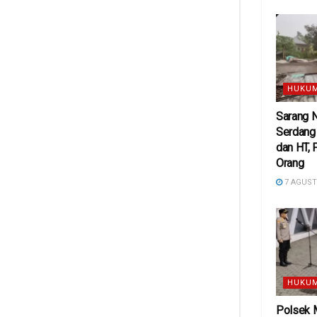
HUKUM
Sarang N
Serdang
dan HT, 
Orang
7 AGUST
HUKUM
Polsek 