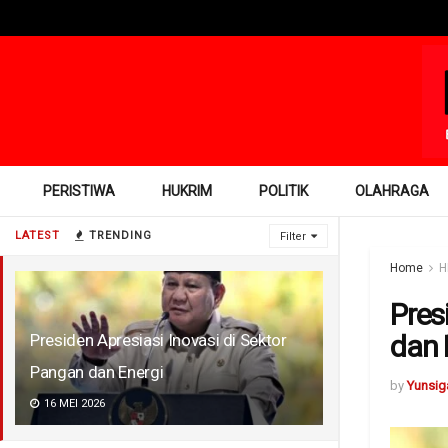
PERISTIWA
HUKRIM
POLITIK
OLAHRAGA
LATEST
TRENDING
Filter
Home
H
Pres
dan 
Presiden Apresiasi Inovasi di Sektor
Pangan dan Energi
by
Yunsig
16 MEI 2026