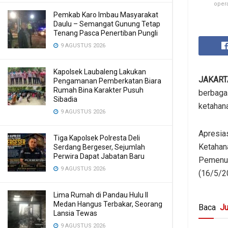
oper
Pemkab Karo Imbau Masyarakat
Daulu – Semangat Gunung Tetap
Tenang Pasca Penertiban Pungli
9 AGUSTUS 2026
Kapolsek Laubaleng Lakukan
JAKART
Pengamanan Pemberkatan Biara
Rumah Bina Karakter Pusuh
berbaga
Sibadia
ketahana
9 AGUSTUS 2026
Apresia
Tiga Kapolsek Polresta Deli
Ketahan
Serdang Bergeser, Sejumlah
Perwira Dapat Jabatan Baru
Pemenuh
9 AGUSTUS 2026
(16/5/2
Lima Rumah di Pandau Hulu II
Medan Hangus Terbakar, Seorang
Baca
Ju
Lansia Tewas
9 AGUSTUS 2026