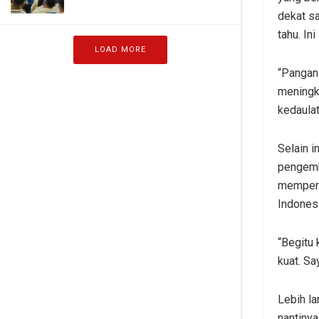
dekat sa
tahu. Ini
LOAD MORE
“Pangan
meningka
kedaulata
Selain i
pengemb
memperk
Indones
“Begitu 
kuat. Sa
Lebih l
nantinya