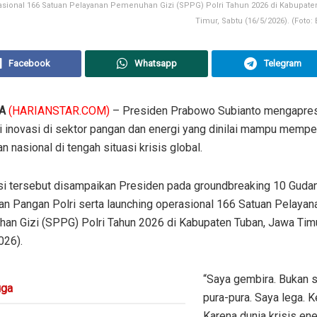
asional 166 Satuan Pelayanan Pemenuhan Gizi (SPPG) Polri Tahun 2026 di Kabupate
Timur, Sabtu (16/5/2026). (Foto:
Facebook
Whatsapp
Telegram
A
(HARIANSTAR.COM)
– Presiden Prabowo Subianto mengapres
i inovasi di sektor pangan dan energi yang dinilai mampu mempe
n nasional di tengah situasi krisis global.
si tersebut disampaikan Presiden pada groundbreaking 10 Guda
an Pangan Polri serta launching operasional 166 Satuan Pelayan
an Gizi (SPPG) Polri Tahun 2026 di Kabupaten Tuban, Jawa Timu
026).
“Saya gembira. Bukan 
ga
pura-pura. Saya lega. 
Karena dunia krisis ene