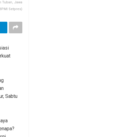
n Tuban, Jawa
 BPMI Setpres)
iasi
rkuat
ng
an
r, Sabtu
saya
Kenapa?
rgi,