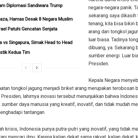
am Diplomasi Sandiwara Trump
negara-negara panik. T
sekarang saya dikasih 
Gaza, Hamas Desak 8 Negara Muslim
tenang, kita bisa bikin 
rael Patuhi Gencatan Senjata
arang dari tongkol jagu
luar biasa. Tadinya tong
a vs Singapura, Simak Head to Head
dibuang, ya. Sekarang b
istik Kedua Tim
sumber energi. Luar bi
Presiden.
Kepala Negara menyebu
atan tongkol jagung menjadi briket arang merupakan terobosan b
 Presiden, lahirnya inovasi tersebut menunjukkan bahwa Indones
 sumber daya manusia yang kreatif, inovatif, dan tidak mudah m
enghadapi tantangan.
ah krisis, Indonesia punya putra-putri yang inovatif, yang tidak m
ani mencari ilmu. Karena kalian dekat sama rakyat, kalian dekat, k