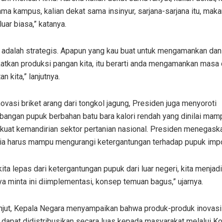
ma kampus, kalian dekat sama insinyur, sarjana-sarjana itu, maka
 luar biasa,” katanya.
 adalah strategis. Apapun yang kau buat untuk mengamankan dan
tkan produksi pangan kita, itu berarti anda mengamankan masa 
n kita,” lanjutnya.
novasi briket arang dari tongkol jagung, Presiden juga menyoroti
angan pupuk berbahan batu bara kalori rendah yang dinilai mam
uat kemandirian sektor pertanian nasional. Presiden menegas
ia harus mampu mengurangi ketergantungan terhadap pupuk impo
kita lepas dari ketergantungan pupuk dari luar negeri, kita menjad
ya minta ini diimplementasi, konsep temuan bagus,” ujarnya.
anjut, Kepala Negara menyampaikan bahwa produk-produk inovasi 
 dapat didistribusikan secara luas kepada masyarakat melalui K