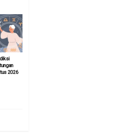
diksi
tungan
stus 2026
6