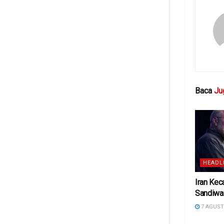
Baca
Ju
HEADL
Iran Ke
Sandiwa
7 AGUST