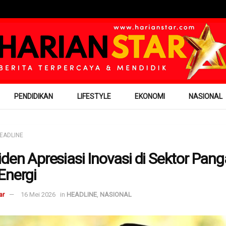
PENDIDIKAN
LIFESTYLE
EKONOMI
NASIONAL
EADLINE
iden Apresiasi Inovasi di Sektor Pan
Energi
ar
16 Mei 2026
in
HEADLINE
,
NASIONAL