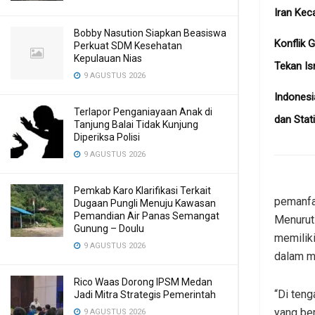
Iran Kec
Bobby Nasution Siapkan Beasiswa
Konflik 
Perkuat SDM Kesehatan
Kepulauan Nias
Tekan Is
9 AGUSTUS 2026
Indonesi
Terlapor Penganiayaan Anak di
dan Stat
Tanjung Balai Tidak Kunjung
Diperiksa Polisi
9 AGUSTUS 2026
Pemkab Karo Klarifikasi Terkait
pemanfa
Dugaan Pungli Menuju Kawasan
Pemandian Air Panas Semangat
Menurut
Gunung – Doulu ‎
memiliki
9 AGUSTUS 2026
dalam m
Rico Waas Dorong IPSM Medan
“Di teng
Jadi Mitra Strategis Pemerintah
yang ber
9 AGUSTUS 2026