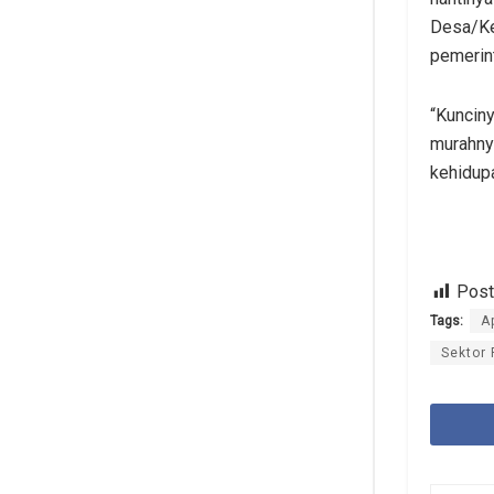
Desa/Ke
pemerin
“Kunciny
murahny
kehidupa
Post
Tags:
A
Sektor