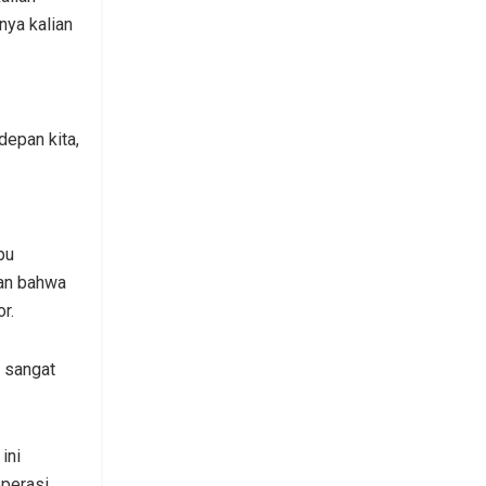
nya kalian
depan kita,
pu
kan bahwa
r.
i sangat
ini
operasi