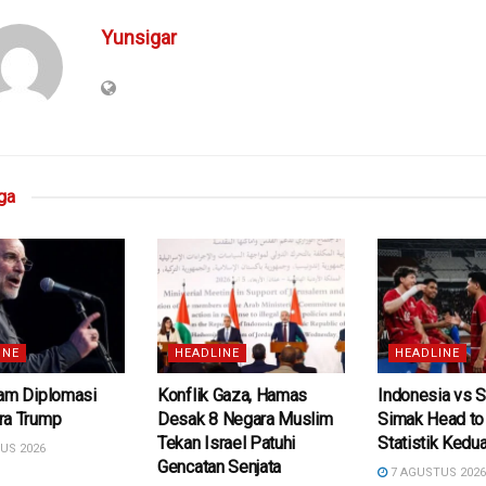
Yunsigar
ga
INE
HEADLINE
HEADLINE
cam Diplomasi
Konflik Gaza, Hamas
Indonesia vs S
ra Trump
Desak 8 Negara Muslim
Simak Head to
Tekan Israel Patuhi
Statistik Kedu
US 2026
Gencatan Senjata
7 AGUSTUS 202