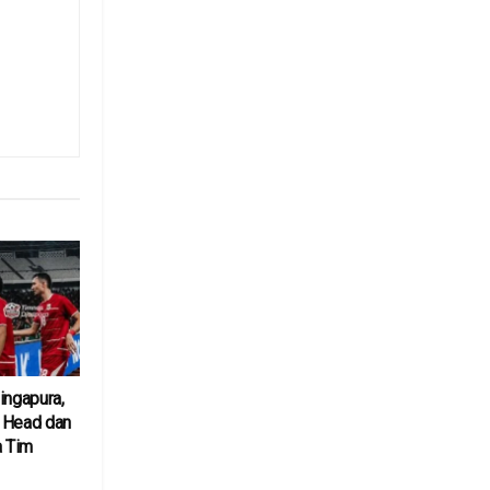
ingapura,
 Head dan
a Tim
6