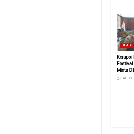
HEADL
Korupsi
Festival
Minta D
6 AGUST