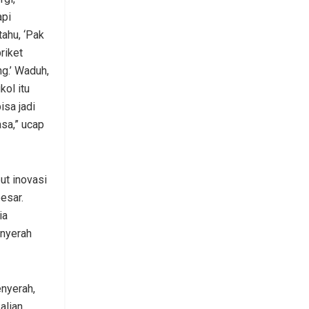
api
tahu, ‘Pak
briket
ng.’ Waduh,
kol itu
isa jadi
asa,” ucap
t inovasi
esar.
ia
enyerah
enyerah,
alian