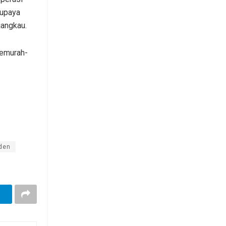
 upaya
jangkau.
semurah-
den