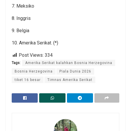
7. Meksiko
8. Inggris
9. Belgia
10. Amerika Serikat. (*)
Post Views:
334
Tags:
Amerika Serikat kalahkan Bosnia Herzegovina
Bosnia Herzegovina
Piala Dunia 2026
tiket 16 besar
Timnas Amerika Serikat