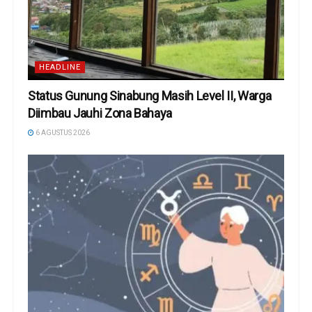
HEADLINE
Status Gunung Sinabung Masih Level II, Warga
Diimbau Jauhi Zona Bahaya
6 AGUSTUS 2026