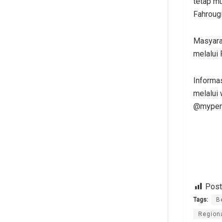
tetap m
Fahrougi
Masyara
melalui 
Informas
melalui
@mypert
Post
Tags:
B
Region