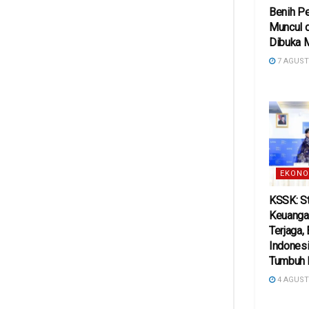
Benih Pe
Muncul d
Dibuka 
7 AGUST
EKONO
KSSK: St
Keuanga
Terjaga,
Indonesi
Tumbuh 
4 AGUST