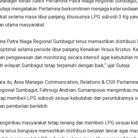
Manager Retail Sales Pertamina Patra Niaga Regional Sumbagut, 
uteja mengatakan Pertamina berkomitmen menjaga ketersediaan
kat selama masa libur panjang, khususnya LPG subsidi 3 Kg yan
an utama masyarakat.
ina Patra Niaga Regional Sumbagut terus memastikan distribusi
 optimal selama periode libur panjang Kenaikan Yesus Kristus. K
an pengawasan dan monitoring secara intensif agar kebutuhan 
uh wilayah Sumbagut tetap terpenuhi dengan baik,” ujar Suteja.
ra itu, Area Manager Communication, Relations & CSR Pertamina
egional Sumbagut, Fahrougi Andriani Sumampouw mengimbau m
etap membeli LPG subsidi sesuai kebutuhan dan peruntukannya se
an pembelian berlebih.
engimbau masyarakat tetap tenang dan membeli LPG sesuai keb
a terus berupaya memastikan distribusi berjalan lancar agar ma