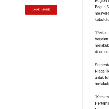
Region 
Bagus S
LOAD MORE
masyara
kebutuh
“Pertam
berjalan
melakuk
di selur
Sementa
Niaga R
untuk t
melakuk
“Kami m
Pertamin