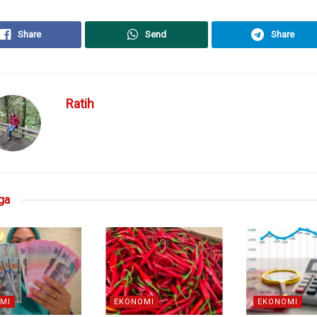
Share
Send
Share
Ratih
ga
MI
EKONOMI
EKONOMI