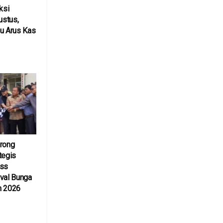
ksi
ustus,
cu Arus Kas
6
orong
tegis
ess
val Bunga
n 2026
6