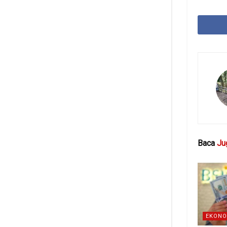
Baca
Ju
EKONO