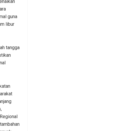
enaikan
ara
imal guna
m libur
mah tangga
stikan
nal
katan
arakat
anjang
,
 Regional
 tambahan