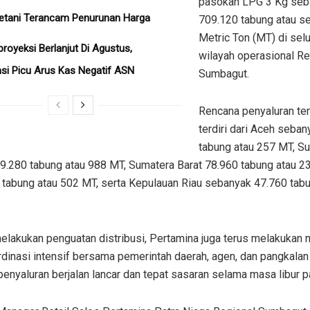
pasokan LPG 3 Kg seb
etani Terancam Penurunan Harga
709.120 tabung atau se
Metric Ton (MT) di sel
iproyeksi Berlanjut Di Agustus,
wilayah operasional Re
si Picu Arus Kas Negatif ASN
Sumbagut.
Rencana penyaluran te
terdiri dari Aceh seba
tabung atau 257 MT, S
9.280 tabung atau 988 MT, Sumatera Barat 78.960 tabung atau 2
 tabung atau 502 MT, serta Kepulauan Riau sebanyak 47.760 tabu
elakukan penguatan distribusi, Pertamina juga terus melakukan 
dinasi intensif bersama pemerintah daerah, agen, dan pangkala
enyaluran berjalan lancar dan tepat sasaran selama masa libur p