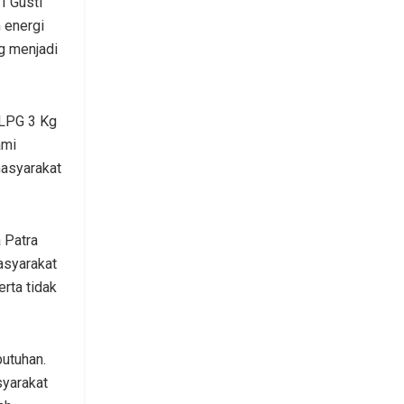
I Gusti
 energi
g menjadi
 LPG 3 Kg
ami
masyarakat
 Patra
asyarakat
rta tidak
utuhan.
syarakat