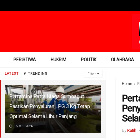
PERISTIWA
HUKRIM
POLITIK
OLAHRAGA
LATEST
TRENDING
Filter
Home
E
Pert
Pertamina Patra Niaga Sumbagut
Peny
Pastikan Penyaluran LPG 3 Kg Tetap
Sela
Optimal Selama Libur Panjang
15 MEI 2026
by
Ratih