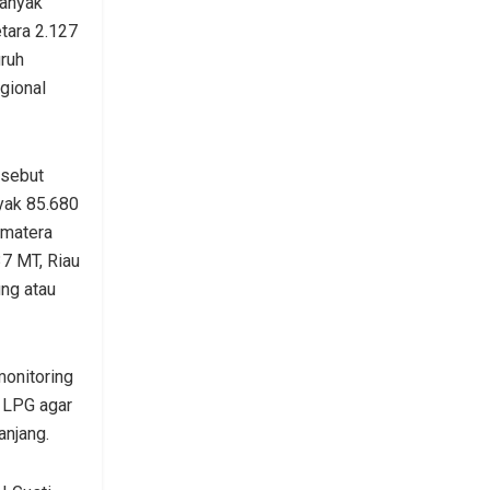
anyak
tara 2.127
uruh
gional
rsebut
nyak 85.680
umatera
37 MT, Riau
ng atau
monitoring
n LPG agar
anjang.