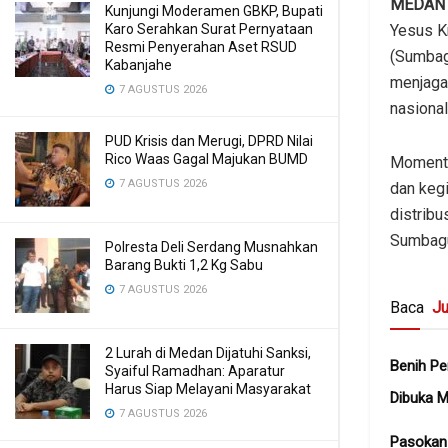
MEDAN
Kunjungi Moderamen GBKP, Bupati
Yesus K
Karo Serahkan Surat Pernyataan
Resmi Penyerahan Aset RSUD
(Sumbag
Kabanjahe
menjaga
7 AGUSTUS 2026
nasional
PUD Krisis dan Merugi, DPRD Nilai
Rico Waas Gagal Majukan BUMD
Momentu
7 AGUSTUS 2026
dan keg
distribu
Sumbagu
Polresta Deli Serdang Musnahkan
Barang Bukti 1,2 Kg Sabu
7 AGUSTUS 2026
Baca
Ju
2 Lurah di Medan Dijatuhi Sanksi,
Benih Pe
Syaiful Ramadhan: Aparatur
Harus Siap Melayani Masyarakat
Dibuka 
7 AGUSTUS 2026
Pasokan