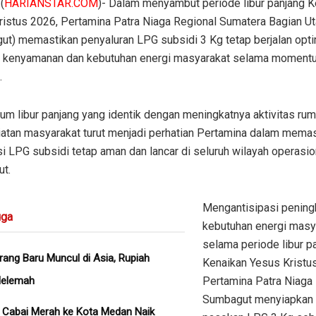
(
HARIANSTAR.COM
)- Dalam menyambut periode libur panjang K
ristus 2026, Pertamina Patra Niaga Regional Sumatera Bagian Ut
ut) memastikan penyaluran LPG subsidi 3 Kg tetap berjalan opt
 kenyamanan dan kebutuhan energi masyarakat selama momentu
.
m libur panjang yang identik dengan meningkatnya aktivitas ru
iatan masyarakat turut menjadi perhatian Pertamina dalam mema
si LPG subsidi tetap aman dan lancar di seluruh wilayah operasio
t.
Mengantisipasi pening
ga
kebutuhan energi masy
selama periode libur p
rang Baru Muncul di Asia, Rupiah
Kenaikan Yesus Kristus
Melemah
Pertamina Patra Niaga
Sumbagut menyiapkan
 Cabai Merah ke Kota Medan Naik