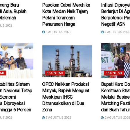
rang Baru
Pasokan Cabai Merah ke
Inflasi Diproye
i Asia, Rupiah
Kota Medan Naik Tajam,
Berlanjut Di Ag
Melemah
Petani Terancam
Berpotensi Pi
Penurunan Harga
Negatif ASN
US 2026
5 AGUSTUS 2026
4 AGUSTUS 202
MI
EKONOMI
EKONOMI
abilitas Sistem
OPEC Naikkan Produksi
Bupati Karo D
n Nasional Tetap
Minyak, Rupiah Menguat
Kemitraan Stra
 Ekonomi
Meskipun IHSG
Melalui Busin
a Diproyeksi
Ditransaksikan di Dua
Matching Festi
hingga 6 Persen
Zona
dan Buah Tahu
US 2026
3 AGUSTUS 2026
2 AGUSTUS 202