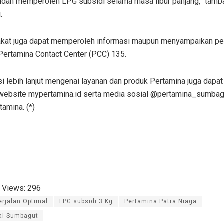
udah memperoleh LPG subsidi selama masa libur panjang,” tamb
.
kat juga dapat memperoleh informasi maupun menyampaikan p
Pertamina Contact Center (PCC) 135.
i lebih lanjut mengenai layanan dan produk Pertamina juga dapa
 website mypertamina.id serta media sosial @pertamina_sumbag
amina. (*)
 Views:
296
erjalan Optimal
LPG subsidi 3 Kg
Pertamina Patra Niaga
al Sumbagut