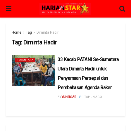
Home
Tag
Diminta Hadir
Tag:
Diminta Hadir
33 Kacab PATANI Se-Sumatera
NUSANTARA
Utara Diminta Hadir untuk
Penyamaan Persepsi dan
Pembahasan Agenda Raker
BY
YUNSIGAR
1 TAHUN AGO