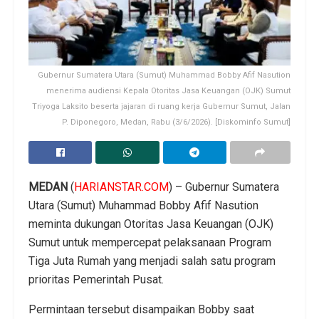
Gubernur Sumatera Utara (Sumut) Muhammad Bobby Afif Nasution
menerima audiensi Kepala Otoritas Jasa Keuangan (OJK) Sumut
Triyoga Laksito beserta jajaran di ruang kerja Gubernur Sumut, Jalan
P. Diponegoro, Medan, Rabu (3/6/2026). [Diskominfo Sumut]
MEDAN
(
HARIANSTAR.COM
) – Gubernur Sumatera
Utara (Sumut) Muhammad Bobby Afif Nasution
meminta dukungan Otoritas Jasa Keuangan (OJK)
Sumut untuk mempercepat pelaksanaan Program
Tiga Juta Rumah yang menjadi salah satu program
prioritas Pemerintah Pusat.
Permintaan tersebut disampaikan Bobby saat