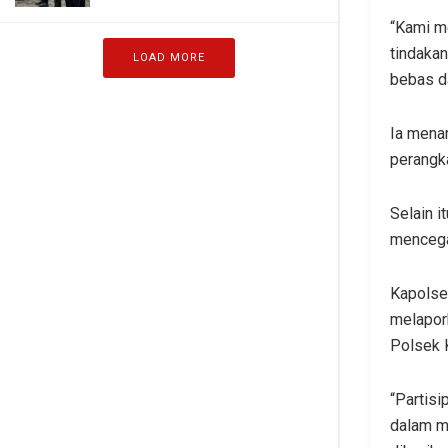
“Kami me
tindakan
LOAD MORE
bebas da
Ia mena
perangk
Selain i
mencegah
Kapolse
melapor
Polsek 
“Partisi
dalam m