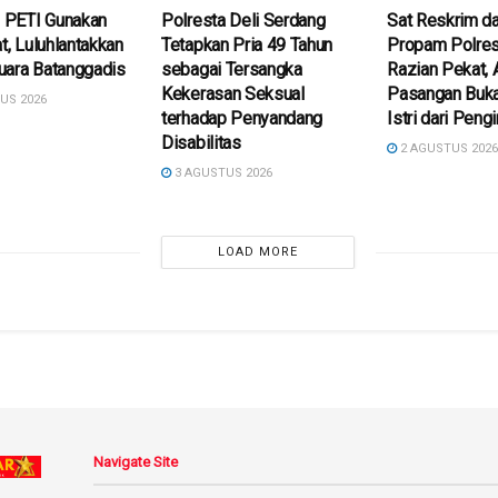
s PETI Gunakan
Polresta Deli Serdang
Sat Reskrim da
at, Luluhlantakkan
Tetapkan Pria 49 Tahun
Propam Polres
uara Batanggadis
sebagai Tersangka
Razian Pekat,
Kekerasan Seksual
Pasangan Buk
US 2026
terhadap Penyandang
Istri dari Peng
Disabilitas
2 AGUSTUS 202
3 AGUSTUS 2026
LOAD MORE
Navigate Site