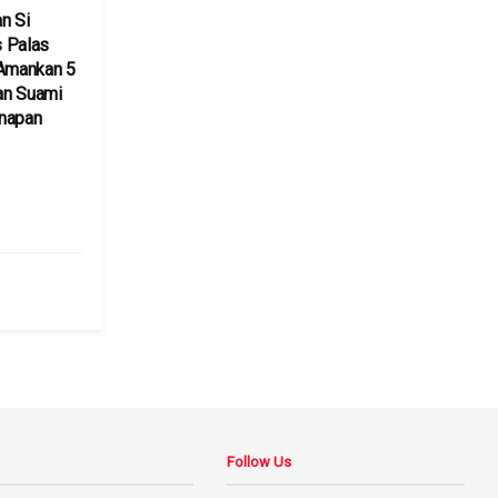
n Si
 Palas
 Amankan 5
an Suami
inapan
6
Follow Us