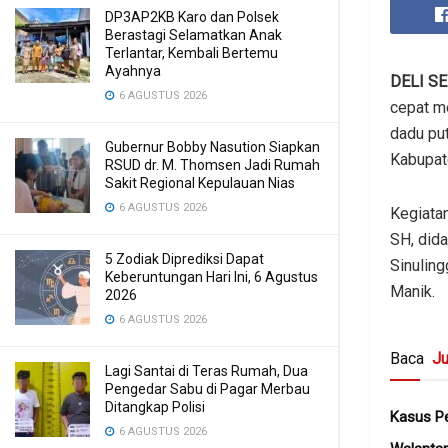
DP3AP2KB Karo dan Polsek
Berastagi Selamatkan Anak
Terlantar, Kembali Bertemu
Ayahnya
DELI S
6 AGUSTUS 2026
cepat me
dadu pu
Gubernur Bobby Nasution Siapkan
Kabupat
RSUD dr. M. Thomsen Jadi Rumah
Sakit Regional Kepulauan Nias
6 AGUSTUS 2026
Kegiata
SH, dida
5 Zodiak Diprediksi Dapat
Sinulin
Keberuntungan Hari Ini, 6 Agustus
Manik.
2026
6 AGUSTUS 2026
Baca
Ju
Lagi Santai di Teras Rumah, Dua
Pengedar Sabu di Pagar Merbau
Ditangkap Polisi
Kasus Pe
6 AGUSTUS 2026