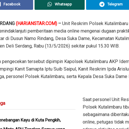
Facebook
Whatsapp
Telegram
ERDANG
(HARIANSTAR.COM)
–
Unit Reskrim Polsek Kutalimbaru
nindaklanjuti pemberitaan media online mengenai dugaan praktik 
tar di Dusun Namo Rindang, Desa Suka Dame, Kecamatan Kutalim
en Deli Serdang, Rabu (13/5/2026) sekitar pukul 15.30 WIB.
n pengecekan tersebut dipimpin Kapolsek Kutalimbaru AKP Idem
mpingi Kanit Samapta Iptu Suib Saipul, Kanit Reskrim Ipda Arisl
gga, personel Polsek Kutalimbaru, serta Kepala Desa Suka Dame
Saat personel Unit Res
ga
Polsek Kutalimbaru tiba
sebagaimana diberitak
nebangan Kayu di Kuta Pengkih,
online, petugas tidak