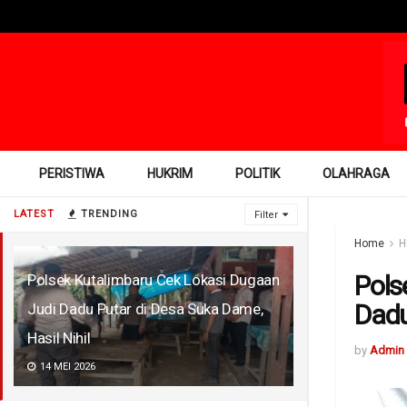
PERISTIWA
HUKRIM
POLITIK
OLAHRAGA
LATEST
TRENDING
Filter
Home
H
Pols
Polsek Kutalimbaru Cek Lokasi Dugaan
Dadu
Judi Dadu Putar di Desa Suka Dame,
Hasil Nihil
by
Admin
14 MEI 2026