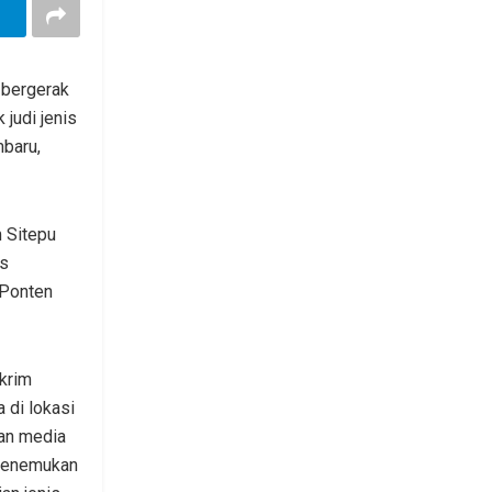
 bergerak
judi jenis
baru,
 Sitepu
us
 Ponten
krim
 di lokasi
an media
 menemukan