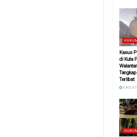
HUKUM
Kasus P
di Kuta 
Walanta
Tangkap
Terlibat
6 AGUST
HUKUM