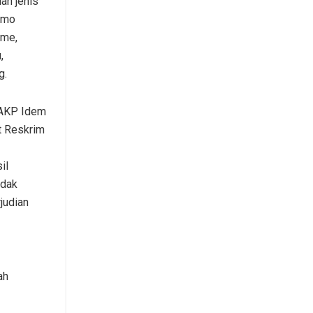
ian jenis
amo
ame,
,
g.
 AKP Idem
t Reskrim
il
idak
judian
ah