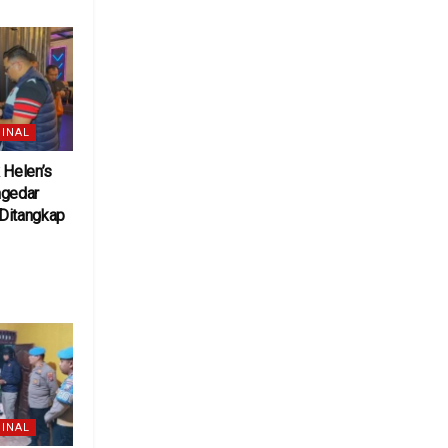
INAL
 Helen’s
ngedar
Ditangkap
6
INAL