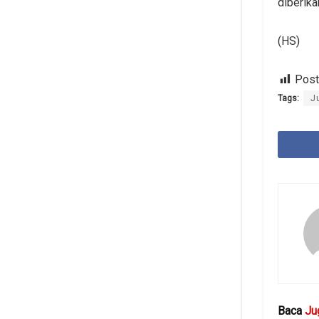
diberika
(HS)
Post
Tags:
J
Baca
Ju