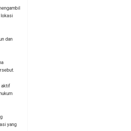
 mengambil
 lokasi
un dan
na
rsebut.
aktif
 hukum
ng
asi yang