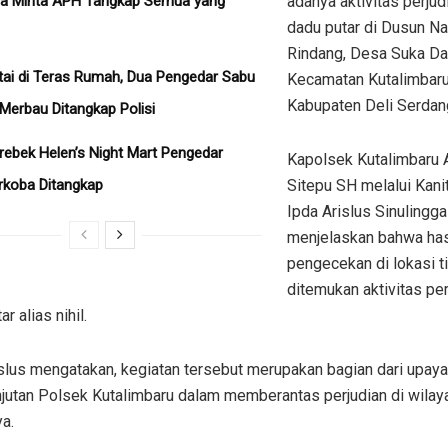
ra Minta APH Tangkap Semua yang
adanya aktivitas perjud
dadu putar di Dusun N
Rindang, Desa Suka D
tai di Teras Rumah, Dua Pengedar Sabu
Kecamatan Kutalimbaru
Kabupaten Deli Serdan
 Merbau Ditangkap Polisi
erebek Helen’s Night Mart Pengedar
Kapolsek Kutalimbaru
rkoba Ditangkap
Sitepu SH melalui Kani
Ipda Arislus Sinulingga
menjelaskan bahwa has
pengecekan di lokasi t
ditemukan aktivitas per
r alias nihil.
slus mengatakan, kegiatan tersebut merupakan bagian dari upaya
njutan Polsek Kutalimbaru dalam memberantas perjudian di wilay
a.