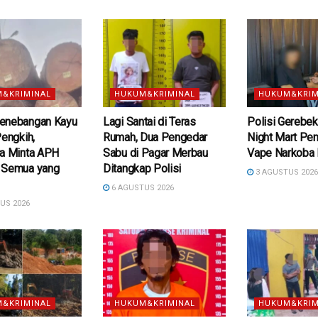
&KRIMINAL
HUKUM&KRIMINAL
HUKUM&KRIM
enebangan Kayu
Lagi Santai di Teras
Polisi Gerebek
Pengkih,
Rumah, Dua Pengedar
Night Mart Pe
ra Minta APH
Sabu di Pagar Merbau
Vape Narkoba 
 Semua yang
Ditangkap Polisi
3 AGUSTUS 202
6 AGUSTUS 2026
US 2026
&KRIMINAL
HUKUM&KRIMINAL
HUKUM&KRIM