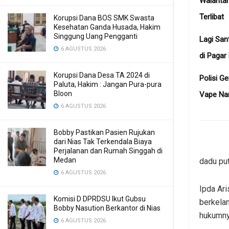
Walanta
Terlibat
Korupsi Dana BOS SMK Swasta
Kesehatan Ganda Husada, Hakim
Singgung Uang Pengganti
Lagi San
6 AGUSTUS 2026
di Pagar
Korupsi Dana Desa TA 2024 di
Polisi G
Paluta, Hakim : Jangan Pura-pura
Bloon
Vape Na
6 AGUSTUS 2026
Bobby Pastikan Pasien Rujukan
dari Nias Tak Terkendala Biaya
Perjalanan dan Rumah Singgah di
Medan
dadu puta
6 AGUSTUS 2026
Ipda Ari
Komisi D DPRDSU Ikut Gubsu
berkela
Bobby Nasution Berkantor di Nias
hukumny
6 AGUSTUS 2026