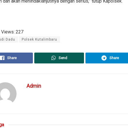
n dan akan menindaklanjutinya dengan serius,” tutup Kapolsek.
 Views:
227
udi Dadu
Polsek Kutalimbaru
Share
Send
Share
Admin
ga