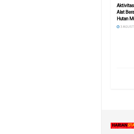
Aktivita
Alat Ber
Hutan M
3 AGUST