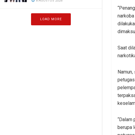
8 AGUSTUS 2026
“Penangk
narkoba 
LOAD MORE
dilakuk
dimaksud
Saat di
narkotik
Namun, 
petugas
pelempa
terpaks
keselam
“Dalam 
berupa l