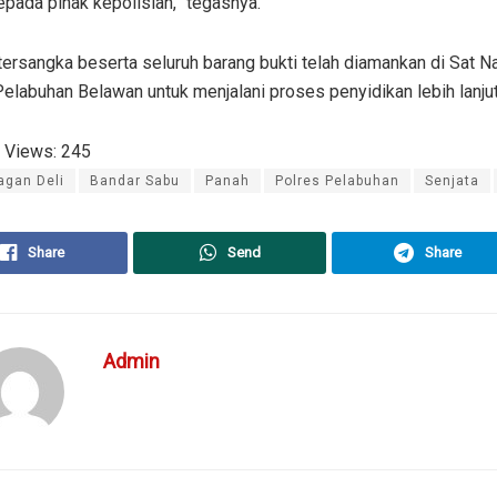
pada pihak kepolisian,” tegasnya.
 tersangka beserta seluruh barang bukti telah diamankan di Sat N
elabuhan Belawan untuk menjalani proses penyidikan lebih lanjut
 Views:
245
agan Deli
Bandar Sabu
Panah
Polres Pelabuhan
Senjata
Share
Send
Share
Admin