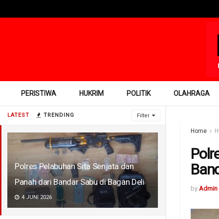
PERISTIWA
HUKRIM
POLITIK
OLAHRAGA
LATEST
TRENDING
Filter
Home
H
Polr
Band
Polres Pelabuhan Sita Senjata dan
Panah dari Bandar Sabu di Bagan Deli
by
Admin
4 JUNI 2026