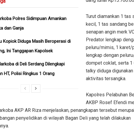
uang tunai Rp15.700.00
ga
Turut diamankan 1 tas
arkoba Polres Sidimpuan Amankan
kecil, 1 tas sandang bes
a dan Ganja
senapan angin merk V
Predator lengkap deng
u Kopiok Diduga Masih Beroperasi di
peluru/mimis, 1 karet/
ng, Ini Tanggapan Kapolsek
lengkap dengan peluru
dompet coklat, serta 1 
arkoba di Deli Serdang Dilengkapi
talky diduga digunakan
 HT, Polisi Ringkus 1 Orang
aktivitas tersangka.
Kapolres Pelabuhan B
AKBP Rosef Efendi mel
arkoba AKP AR Riza menjelaskan, penangkapan tersebut merupak
angan penyelidikan di wilayah Bagan Deli yang telah dilakukan
nya.