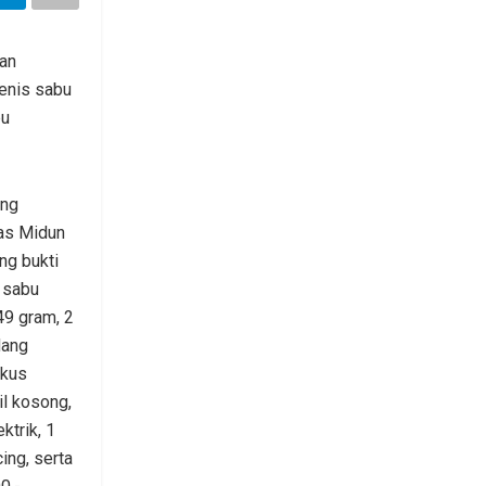
an
enis sabu
bu
ang
ias Midun
ang bukti
 sabu
49 gram, 2
dang
gkus
il kosong,
ktrik, 1
cing, serta