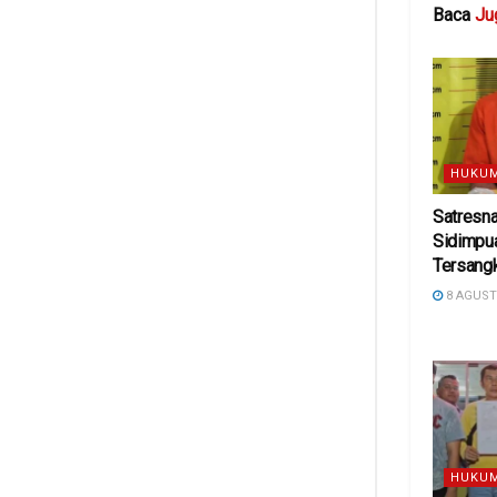
Baca
Ju
HUKUM
Satresn
Sidimpu
Tersangk
8 AGUST
HUKUM