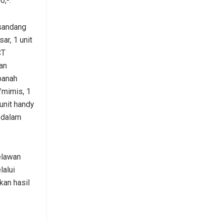
0,-.
 sandang
ar, 1 unit
CT
an
panah
/mimis, 1
unit handy
 dalam
elawan
alui
an hasil