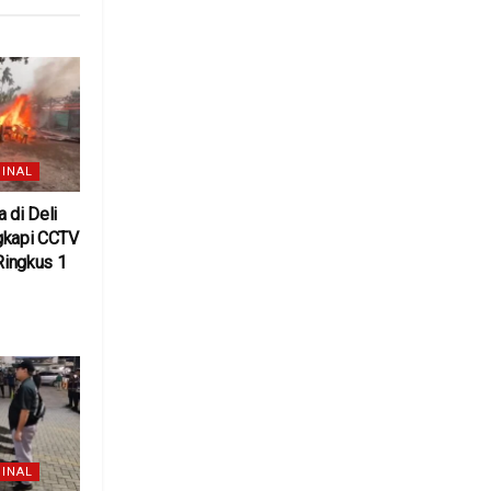
INAL
 di Deli
gkapi CCTV
 Ringkus 1
6
INAL