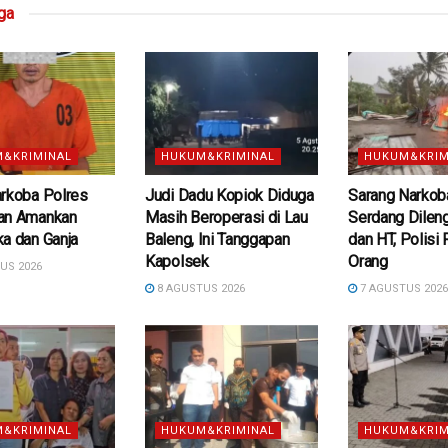
ga
&KRIMINAL
HUKUM&KRIMINAL
HUKUM&KRIM
arkoba Polres
Judi Dadu Kopiok Diduga
Sarang Narkoba
an Amankan
Masih Beroperasi di Lau
Serdang Dilen
a dan Ganja
Baleng, Ini Tanggapan
dan HT, Polisi
Kapolsek
Orang
US 2026
8 AGUSTUS 2026
7 AGUSTUS 202
&KRIMINAL
HUKUM&KRIMINAL
HUKUM&KRIM