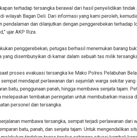
apan terhadap tersangka berawal dari hasil penyelidikan tindak
di wilayah Bagan Deli. Dari informasi yang kami peroleh, kemudi
an pendalaman dan dilanjutkan dengan penggerebekan terhadap l
,” ujar AKP Riza.
lakukan penggerebekan, petugas berhasil menemukan barang buk
a yang disembunyikan di kamar dalam sebuah tas milik tersangka
saat proses evakuasi tersangka ke Mako Polres Pelabuhan Bela
 sempat mendapat perlawanan dari sejumlah warga sekitar yang
ran batu, penggunaan panah, hingga membawa senjata tajam. Pe
a melepaskan tembakan peringatan untuk membubarkan massa 
atan personel dan tersangka.
perjalanan membawa tersangka, sempat terjadi perlawanan dari 
emparan batu, panah, dan senjata tajam. Untuk mengendalikan situ