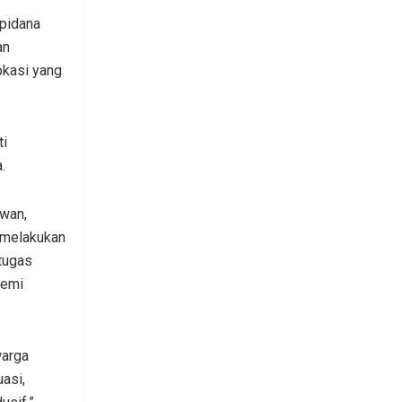
 pidana
an
okasi yang
ti
.
wan,
 melakukan
tugas
demi
warga
asi,