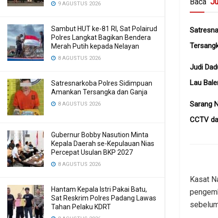
Baca
Ju
9 AGUSTUS 2026
Sambut HUT ke-81 RI, Sat Polairud
Satresn
Polres Langkat Bagikan Bendera
Tersangk
Merah Putih kepada Nelayan
8 AGUSTUS 2026
Judi Dad
Lau Bale
Satresnarkoba Polres Sidimpuan
Amankan Tersangka dan Ganja
Sarang N
8 AGUSTUS 2026
CCTV dan
Gubernur Bobby Nasution Minta
Kepala Daerah se-Kepulauan Nias
Percepat Usulan BKP 2027
8 AGUSTUS 2026
Kasat N
Hantam Kepala Istri Pakai Batu,
pengemb
Sat Reskrim Polres Padang Lawas
sebelum
Tahan Pelaku KDRT