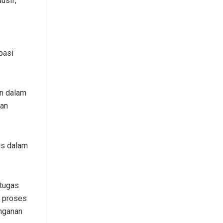
usif,”
pasi
an dalam
kan
as dalam
etugas
t proses
nganan