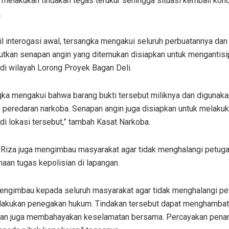
melakukan tindakan tegas terukur sehingga situasi kembali kond
.
il interogasi awal, tersangka mengakui seluruh perbuatannya dan
tkan senapan angin yang ditemukan disiapkan untuk mengantisi
di wilayah Lorong Proyek Bagan Deli.
gka mengakui bahwa barang bukti tersebut miliknya dan digunak
s peredaran narkoba. Senapan angin juga disiapkan untuk melaku
di lokasi tersebut,” tambah Kasat Narkoba.
Riza juga mengimbau masyarakat agar tidak menghalangi petug
aan tugas kepolisian di lapangan.
engimbau kepada seluruh masyarakat agar tidak menghalangi p
lakukan penegakan hukum. Tindakan tersebut dapat menghamba
an juga membahayakan keselamatan bersama. Percayakan pena