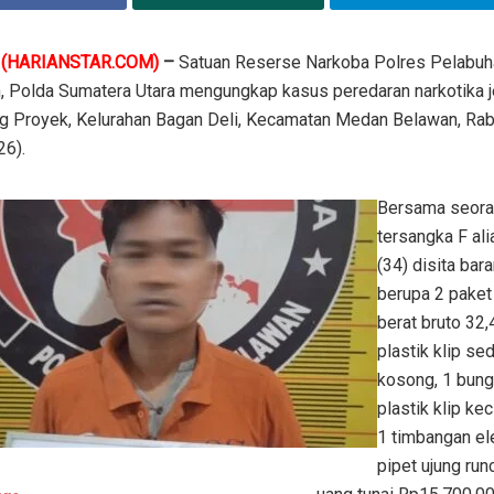
N
(HARIANSTAR.COM)
–
Satuan Reserse Narkoba Polres Pelabuh
, Polda Sumatera Utara mengungkap kasus peredaran narkotika j
ng Proyek, Kelurahan Bagan Deli, Kecamatan Medan Belawan, Ra
26).
Bersama seor
tersangka F al
(34) disita bar
berupa 2 paket
berat bruto 32,
plastik klip se
kosong, 1 bun
plastik klip kec
1 timbangan ele
pipet ujung run