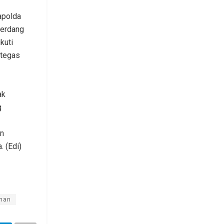
Kapolda
Serdang
kuti
 tegas
ak
g
an
 (Edi)
nan