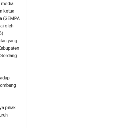
k media
n ketua
ra (GEMPA
ai oleh
6)
tan yang
 Kabupaten
i Serdang
hadap
elombang
ya pihak
uruh