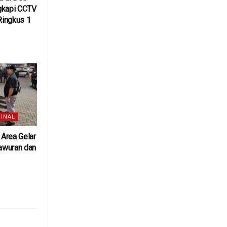
gkapi CCTV
 Ringkus 1
6
INAL
Area Gelar
awuran dan
6