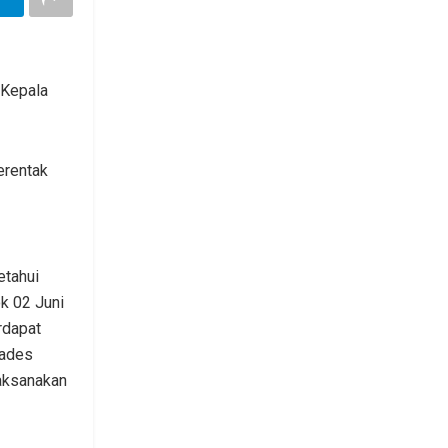
 Kepala
erentak
etahui
k 02 Juni
rdapat
kades
laksanakan