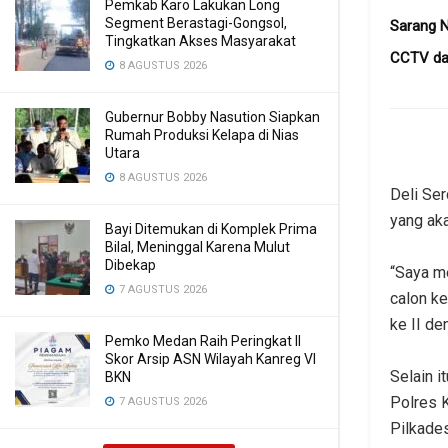
Pemkab Karo Lakukan Long
Segment Berastagi-Gongsol,
Sarang N
Tingkatkan Akses Masyarakat
CCTV dan
8 AGUSTUS 2026
Gubernur Bobby Nasution Siapkan
Rumah Produksi Kelapa di Nias
Utara
8 AGUSTUS 2026
Deli Se
yang ak
Bayi Ditemukan di Komplek Prima
Bilal, Meninggal Karena Mulut
Dibekap
“‎Saya 
7 AGUSTUS 2026
calon k
ke II de
Pemko Medan Raih Peringkat II
Skor Arsip ASN Wilayah Kanreg VI
‎Selain 
BKN
Polres K
7 AGUSTUS 2026
Pilkade