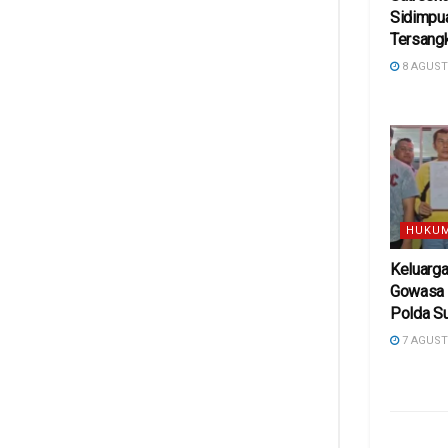
Sidimpu
Tersangk
8 AGUST
HUKUM
Keluarg
Gowasa 
Polda S
7 AGUST