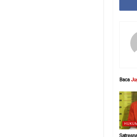
Baca
Ju
HUKUM
Satresn