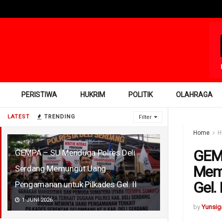
PERISTIWA
HUKRIM
POLITIK
OLAHRAGA
LATEST
TRENDING
Filter
Home
H
GEMP
GEMPA – SU Menduga Polres Deli
Mem
Serdang Memungut Uang
Gel. I
Pengamanan untuk Pilkades Gel. II
1 JUNI 2026
by
Yunsig