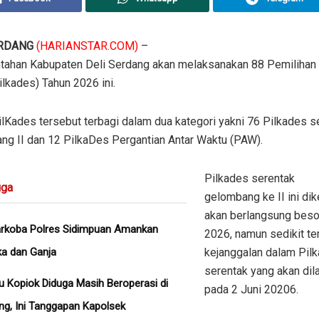
RDANG
(HARIANSTAR.COM)
–
ntahan Kabupaten Deli Serdang akan melaksanakan 88 Pemilihan
lkades) Tahun 2026 ini.
lKades tersebut terbagi dalam dua kategori yakni 76 Pilkades s
ng II dan 12 PilkaDes Pergantian Antar Waktu (PAW).
‎‎Pilkades serentak
ga
gelombang ke II ini dik
akan berlangsung beso
arkoba Polres Sidimpuan Amankan
2026, namun sedikit te
a dan Ganja
kejanggalan dalam Pil
serentak yang akan di
u Kopiok Diduga Masih Beroperasi di
pada 2 Juni 20206.
ng, Ini Tanggapan Kapolsek