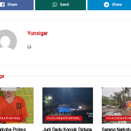
Share
Send
Share
Yunsigar
ga
&KRIMINAL
HUKUM&KRIMINAL
HUKUM&KRIM
arkoba Polres
Judi Dadu Kopiok Diduga
Sarang Narkoba