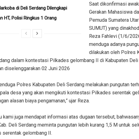
Saat dikonfirmasi‎ awa
arkoba di Deli Serdang Dilengkapi
Gerakan Mahasiswa da
 HT, Polisi Ringkus 1 Orang
Pemuda Sumatera Uta
SUMUT) yang dinakhod
Reza Fahlevi (1/6/202
menduga adanya pungu
dilakukan oleh Polres
rdang dalam kontestasi Pilkades gelombang II di Kabupaten Del
an diselenggarakan 02 Juni 2026
menduga Polres Kabupaten Deli Serdang melakukan pungutan ter
epala desa yang akan mengikuti kontestasi Pilkades serentak g
ngan alasan biaya pengamanan,” ujar Reza.
itu kami juga mendapat informasi atas dugaan tersebut, bahwasan
ab. Deli Serdang meminta pungutan lebih kurang 1,5 M untuk sel
s serentak gelombang II.