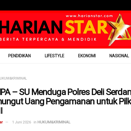
PENDIDIKAN
LIFESTYLE
EKONOMI
NASIONAL
UKUM&KRIMINAL
A – SU Menduga Polres Deli Serda
ungut Uang Pengamanan untuk Pil
I
ar
1 Juni 2026
in
HUKUM&KRIMINAL