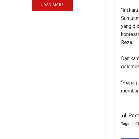
LOAD MORE
“‎Ini ha
Sumut m
yang di
kontest
Reza.
‎Dan kam
gelomba
“‎Siapa
membangu
Post
Tags:
G