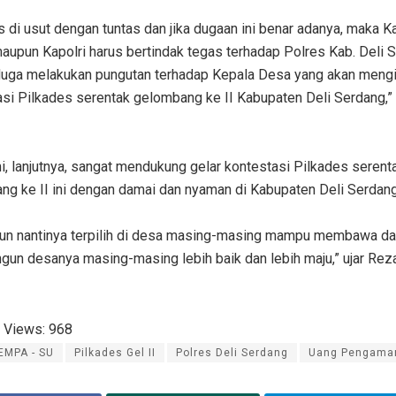
rus di usut dengan tuntas dan jika dugaan ini benar adanya, maka 
aupun Kapolri harus bertindak tegas terhadap Polres Kab. Deli 
duga melakukan pungutan terhadap Kepala Desa yang akan mengi
asi Pilkades serentak gelombang ke II Kabupaten Deli Serdang,”
i, lanjutnya, sangat mendukung gelar kontestasi Pilkades serent
ng ke II ini dengan damai dan nyaman di Kabupaten Deli Serdan
 pun nantinya terpilih di desa masing-masing mampu membawa d
n desanya masing-masing lebih baik dan lebih maju,” ujar Reza.
 Views:
968
EMPA - SU
Pilkades Gel II
Polres Deli Serdang
Uang Pengama