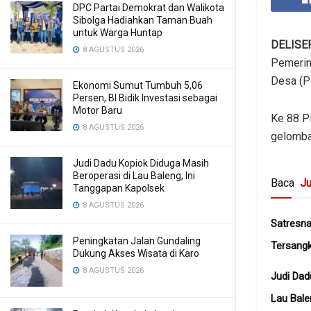
DPC Partai Demokrat dan Walikota
Sibolga Hadiahkan Taman Buah
untuk Warga Huntap
DELISE
8 AGUSTUS 2026
‎Pemeri
Desa (Pi
Ekonomi Sumut Tumbuh 5,06
Persen, BI Bidik Investasi sebagai
Motor Baru
Ke 88 Pi
8 AGUSTUS 2026
gelomba
Judi Dadu Kopiok Diduga Masih
Beroperasi di Lau Baleng, Ini
Baca
Ju
Tanggapan Kapolsek
8 AGUSTUS 2026
Satresn
Peningkatan Jalan Gundaling
Tersangk
Dukung Akses Wisata di Karo
8 AGUSTUS 2026
Judi Dad
Lau Bale