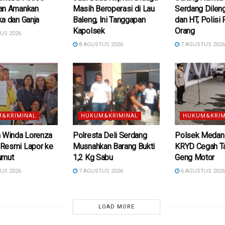
an Amankan
Masih Beroperasi di Lau
Serdang Dilen
a dan Ganja
Baleng, Ini Tanggapan
dan HT, Polisi
Kapolsek
Orang
US 2026
8 AGUSTUS 2026
7 AGUSTUS 202
&KRIMINAL
HUKUM&KRIMINAL
HUKUM&KRIM
a Winda Lorenza
Polresta Deli Serdang
Polsek Medan 
Resmi Lapor ke
Musnahkan Barang Bukti
KRYD Cegah T
umut
1,2 Kg Sabu
Geng Motor
US 2026
7 AGUSTUS 2026
6 AGUSTUS 202
LOAD MORE